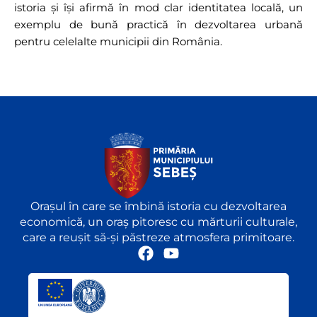
istoria și își afirmă în mod clar identitatea locală, un
exemplu de bună practică în dezvoltarea urbană
pentru celelalte municipii din România.
Orașul în care se îmbină istoria cu dezvoltarea
economică, un oraș pitoresc cu mărturii culturale,
care a reușit să-și păstreze atmosfera primitoare.
F
Y
a
o
c
u
e
t
b
u