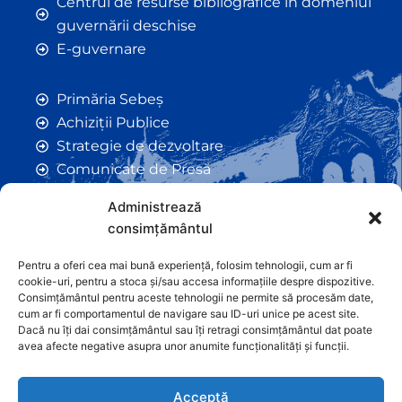
Centrul de resurse bibliografice în domeniul
guvernării deschise
E-guvernare
Primăria Sebeș
Achiziții Publice
Strategie de dezvoltare
Comunicate de Presă
Taxe și Impozite Locale
Administrează
Anunțuri
consimțământul
Hotarâri de Consiliu
Certificate de Urbanism
Pentru a oferi cea mai bună experiență, folosim tehnologii, cum ar fi
cookie-uri, pentru a stoca și/sau accesa informațiile despre dispozitive.
Autorizații de Construcții
Consimțământul pentru aceste tehnologii ne permite să procesăm date,
Orașe Înfrățite
cum ar fi comportamentul de navigare sau ID-uri unice pe acest site.
Dacă nu îți dai consimțământul sau îți retragi consimțământul dat poate
Contact
avea afecte negative asupra unor anumite funcționalități și funcții.
Acceptă