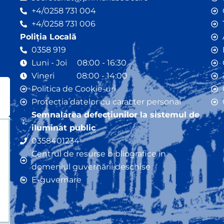
+4/0258 731 004
+4/0258 731 006
Poliția Locală
0358 919
Luni - Joi 08:00 - 16:30
Vineri 08:00 - 14:00
Politica de Cookie-uri
Protecția datelor cu caracter personal
Semnalarea defecțiunilor la sistemul de
iluminat public
0358401234
Centrul de resurse bibliografice în
domeniul guvernării deschise
E-guvernare