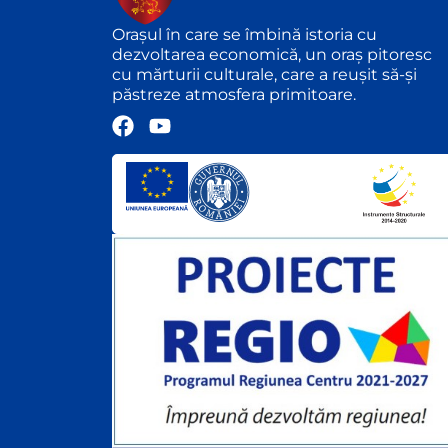
Orașul în care se îmbină istoria cu
dezvoltarea economică, un oraș pitoresc
cu mărturii culturale, care a reușit să-și
păstreze atmosfera primitoare.
F
Y
a
o
c
u
e
t
b
u
o
b
o
e
k