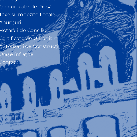
Comunicate de Presă
Taxe și Impozite Locale
Anunțuri
Hotarâri de Consiliu
Certificate de Urbanism
Autorizații de Construcții
Orașe Înfrățite
Contact