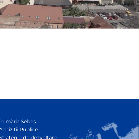
Primăria Sebeș
Achiziții Publice
Strategie de dezvoltare