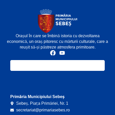
Orașul în care se îmbină istoria cu dezvoltarea
economică, un oraș pitoresc cu mărturii culturale, care a
reușit să-și păstreze atmosfera primitoare.
F
Y
a
o
c
u
e
t
b
u
o
b
o
e
k
Primăria Municipiului Sebeș
Sebeș. Piața Primăriei, Nr. 1
secretariat@primariasebes.ro