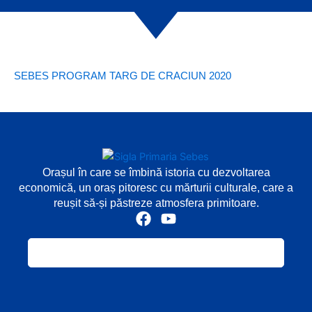
SEBES PROGRAM TARG DE CRACIUN 2020
Orașul în care se îmbină istoria cu dezvoltarea
economică, un oraș pitoresc cu mărturii culturale, care a
reușit să-și păstreze atmosfera primitoare.
F
Y
a
o
c
u
e
t
b
u
o
b
o
e