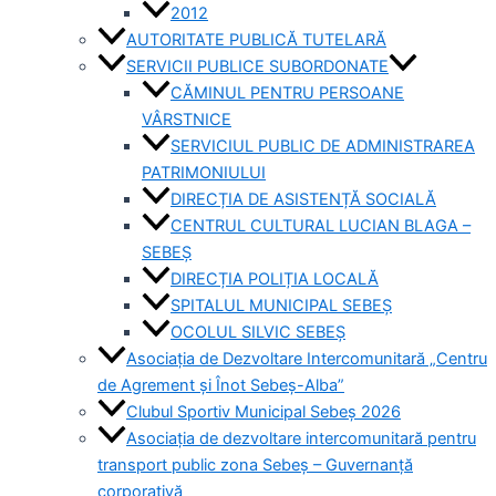
2012
AUTORITATE PUBLICĂ TUTELARĂ
SERVICII PUBLICE SUBORDONATE
CĂMINUL PENTRU PERSOANE
VÂRSTNICE
SERVICIUL PUBLIC DE ADMINISTRAREA
PATRIMONIULUI
DIRECȚIA DE ASISTENȚĂ SOCIALĂ
CENTRUL CULTURAL LUCIAN BLAGA –
SEBEȘ
DIRECȚIA POLIȚIA LOCALĂ
SPITALUL MUNICIPAL SEBEȘ
OCOLUL SILVIC SEBEȘ
Asociația de Dezvoltare Intercomunitară „Centru
de Agrement și Înot Sebeș-Alba”
Clubul Sportiv Municipal Sebeș 2026
Asociația de dezvoltare intercomunitară pentru
transport public zona Sebeș – Guvernanță
corporativă