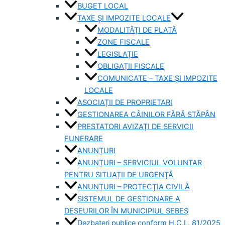
BUGET LOCAL
TAXE ȘI IMPOZITE LOCALE
MODALITĂȚI DE PLATĂ
ZONE FISCALE
LEGISLAȚIE
OBLIGAȚII FISCALE
COMUNICATE – TAXE ȘI IMPOZITE
LOCALE
ASOCIAȚII DE PROPRIETARI
GESTIONAREA CÂINILOR FĂRĂ STĂPÂN
PRESTATORI AVIZAȚI DE SERVICII
FUNERARE
ANUNȚURI
ANUNȚURI – SERVICIUL VOLUNTAR
PENTRU SITUAȚII DE URGENȚĂ
ANUNȚURI – PROTECȚIA CIVILĂ
SISTEMUL DE GESTIONARE A
DEȘEURILOR ÎN MUNICIPIUL SEBEȘ
Dezbateri publice conform H.C.L. 81/2025