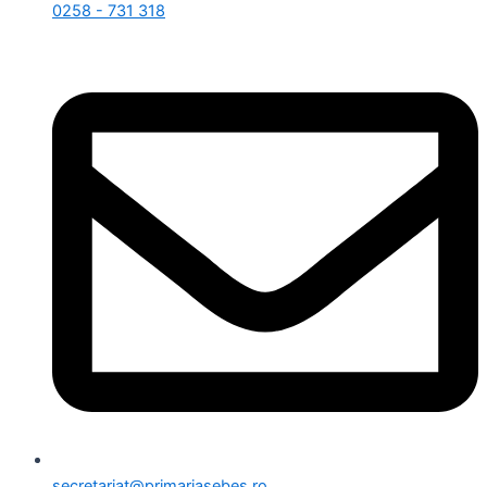
0258 - 731 318
secretariat@primariasebes.ro