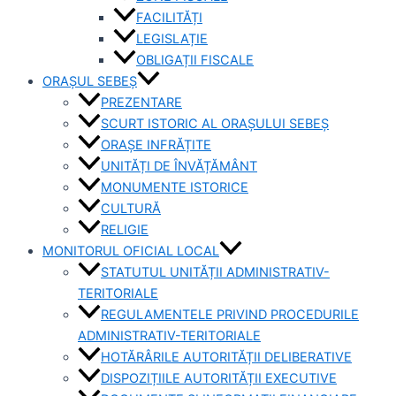
FACILITĂȚI
LEGISLAȚIE
OBLIGAȚII FISCALE
ORAȘUL SEBEȘ
PREZENTARE
SCURT ISTORIC AL ORAȘULUI SEBEȘ
ORAȘE INFRĂȚITE
UNITĂȚI DE ÎNVĂȚĂMÂNT
MONUMENTE ISTORICE
CULTURĂ
RELIGIE
MONITORUL OFICIAL LOCAL
STATUTUL UNITĂȚII ADMINISTRATIV-
TERITORIALE
REGULAMENTELE PRIVIND PROCEDURILE
ADMINISTRATIV-TERITORIALE
HOTĂRÂRILE AUTORITĂȚII DELIBERATIVE
DISPOZIȚIILE AUTORITĂȚII EXECUTIVE