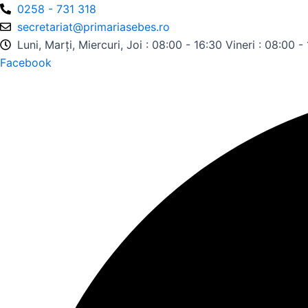
Skip
0258 - 731 318
to
secretariat@primariasebes.ro
content
Luni, Marți, Miercuri, Joi : 08:00 - 16:30 Vineri : 08:00 -
Facebook