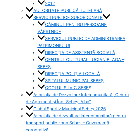
2012
AUTORITATE PUBLICĂ TUTELARĂ
SERVICII PUBLICE SUBORDONATE
CĂMINUL PENTRU PERSOANE
VÂRSTNICE
SERVICIUL PUBLIC DE ADMINISTRAREA
PATRIMONIULUI
DIRECȚIA DE ASISTENȚĂ SOCIALĂ
CENTRUL CULTURAL LUCIAN BLAGA –
SEBEȘ
DIRECȚIA POLIȚIA LOCALĂ
SPITALUL MUNICIPAL SEBEȘ
OCOLUL SILVIC SEBEȘ
Asociația de Dezvoltare Intercomunitară „Centru
de Agrement și Înot Sebeș-Alba”
Clubul Sportiv Municipal Sebeș 2026
Asociația de dezvoltare intercomunitară pentru
transport public zona Sebeș – Guvernanță
corporativă