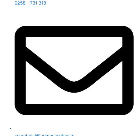
0258 - 731 318
secretariat@primariasebes.ro