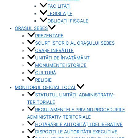
FACILITĂȚI
LEGISLAȚIE
OBLIGAȚII FISCALE
ORAȘUL SEBEȘ
PREZENTARE
SCURT ISTORIC AL ORAȘULUI SEBEȘ
ORAȘE INFRĂȚITE
UNITĂȚI DE ÎNVĂȚĂMÂNT
MONUMENTE ISTORICE
CULTURĂ
RELIGIE
MONITORUL OFICIAL LOCAL
STATUTUL UNITĂȚII ADMINISTRATIV-
TERITORIALE
REGULAMENTELE PRIVIND PROCEDURILE
ADMINISTRATIV-TERITORIALE
HOTĂRÂRILE AUTORITĂȚII DELIBERATIVE
DISPOZIȚIILE AUTORITĂȚII EXECUTIVE