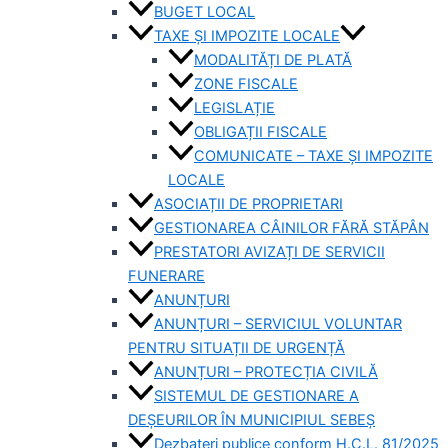
BUGET LOCAL
TAXE ȘI IMPOZITE LOCALE
MODALITĂȚI DE PLATĂ
ZONE FISCALE
LEGISLAȚIE
OBLIGAȚII FISCALE
COMUNICATE – TAXE ȘI IMPOZITE
LOCALE
ASOCIAȚII DE PROPRIETARI
GESTIONAREA CÂINILOR FĂRĂ STĂPÂN
PRESTATORI AVIZAȚI DE SERVICII
FUNERARE
ANUNȚURI
ANUNȚURI – SERVICIUL VOLUNTAR
PENTRU SITUAȚII DE URGENȚĂ
ANUNȚURI – PROTECȚIA CIVILĂ
SISTEMUL DE GESTIONARE A
DEȘEURILOR ÎN MUNICIPIUL SEBEȘ
Dezbateri publice conform H.C.L. 81/2025