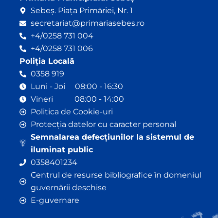
Sebeș. Piața Primăriei, Nr. 1
secretariat@primariasebes.ro
+4/0258 731 004
+4/0258 731 006
Poliția Locală
0358 919
Luni - Joi 08:00 - 16:30
Vineri 08:00 - 14:00
Politica de Cookie-uri
Protecția datelor cu caracter personal
Semnalarea defecțiunilor la sistemul de
iluminat public
0358401234
Centrul de resurse bibliografice în domeniul
guvernării deschise
E-guvernare