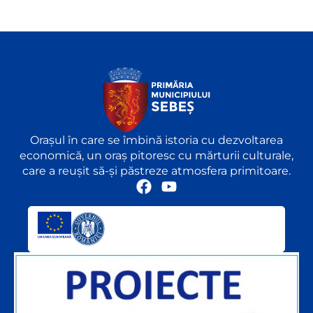
Orașul în care se îmbină istoria cu dezvoltarea
economică, un oraș pitoresc cu mărturii culturale,
care a reușit să-și păstreze atmosfera primitoare.
F
Y
a
o
c
u
e
t
b
u
o
b
o
e
k