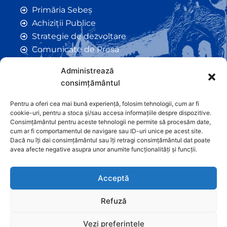
Primăria Sebeș
Achiziții Publice
Strategie de dezvoltare
Comunicate de Presă
Taxe și Impozite Locale
Administrează
Anunțuri
consimțământul
Hotarâri de Consiliu
Certificate de Urbanism
Pentru a oferi cea mai bună experiență, folosim tehnologii, cum ar fi
cookie-uri, pentru a stoca și/sau accesa informațiile despre dispozitive.
Autorizații de Construcții
Consimțământul pentru aceste tehnologii ne permite să procesăm date,
Orașe Înfrățite
cum ar fi comportamentul de navigare sau ID-uri unice pe acest site.
Dacă nu îți dai consimțământul sau îți retragi consimțământul dat poate
Contact
avea afecte negative asupra unor anumite funcționalități și funcții.
Acceptă
Refuză
Vezi preferințele
Graficã și dezvoltare website