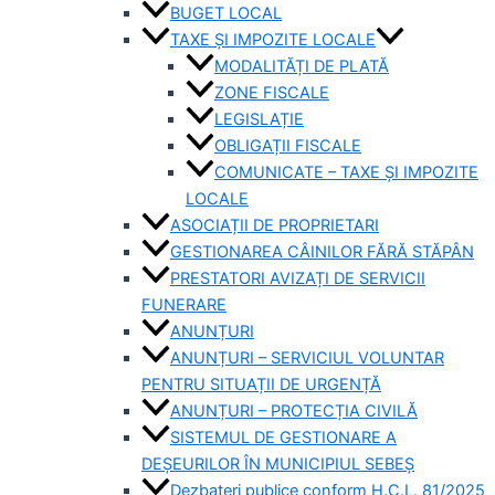
BUGET LOCAL
TAXE ȘI IMPOZITE LOCALE
MODALITĂȚI DE PLATĂ
ZONE FISCALE
LEGISLAȚIE
OBLIGAȚII FISCALE
COMUNICATE – TAXE ȘI IMPOZITE
LOCALE
ASOCIAȚII DE PROPRIETARI
GESTIONAREA CÂINILOR FĂRĂ STĂPÂN
PRESTATORI AVIZAȚI DE SERVICII
FUNERARE
ANUNȚURI
ANUNȚURI – SERVICIUL VOLUNTAR
PENTRU SITUAȚII DE URGENȚĂ
ANUNȚURI – PROTECȚIA CIVILĂ
SISTEMUL DE GESTIONARE A
DEȘEURILOR ÎN MUNICIPIUL SEBEȘ
Dezbateri publice conform H.C.L. 81/2025