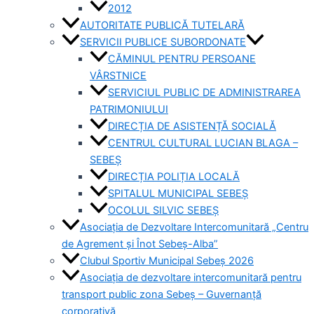
2012
AUTORITATE PUBLICĂ TUTELARĂ
SERVICII PUBLICE SUBORDONATE
CĂMINUL PENTRU PERSOANE
VÂRSTNICE
SERVICIUL PUBLIC DE ADMINISTRAREA
PATRIMONIULUI
DIRECȚIA DE ASISTENȚĂ SOCIALĂ
CENTRUL CULTURAL LUCIAN BLAGA –
SEBEȘ
DIRECȚIA POLIȚIA LOCALĂ
SPITALUL MUNICIPAL SEBEȘ
OCOLUL SILVIC SEBEȘ
Asociația de Dezvoltare Intercomunitară „Centru
de Agrement și Înot Sebeș-Alba”
Clubul Sportiv Municipal Sebeș 2026
Asociația de dezvoltare intercomunitară pentru
transport public zona Sebeș – Guvernanță
corporativă