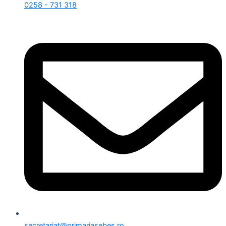
0258 - 731 318
secretariat@primariasebes.ro