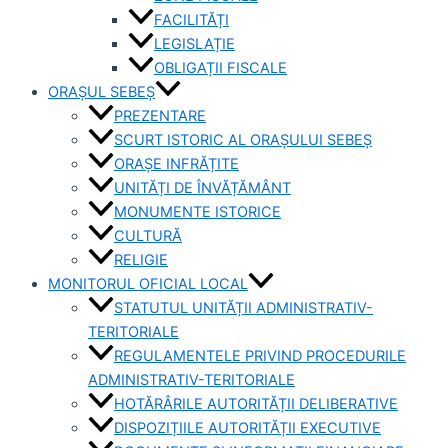
FACILITĂȚI
LEGISLAȚIE
OBLIGAȚII FISCALE
ORAȘUL SEBEȘ
PREZENTARE
SCURT ISTORIC AL ORAȘULUI SEBEȘ
ORAȘE INFRĂȚITE
UNITĂȚI DE ÎNVĂȚĂMÂNT
MONUMENTE ISTORICE
CULTURĂ
RELIGIE
MONITORUL OFICIAL LOCAL
STATUTUL UNITĂȚII ADMINISTRATIV-
TERITORIALE
REGULAMENTELE PRIVIND PROCEDURILE
ADMINISTRATIV-TERITORIALE
HOTĂRÂRILE AUTORITĂȚII DELIBERATIVE
DISPOZIȚIILE AUTORITĂȚII EXECUTIVE