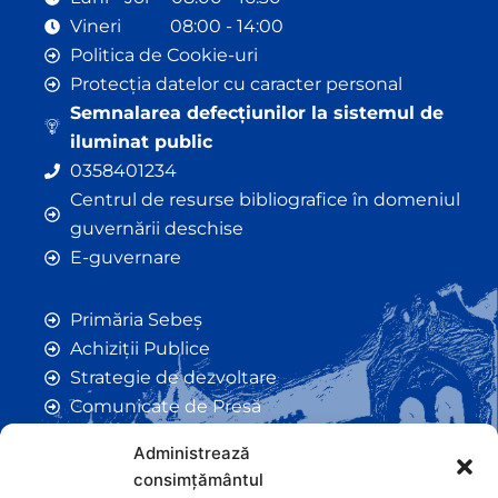
Vineri 08:00 - 14:00
Politica de Cookie-uri
Protecția datelor cu caracter personal
Semnalarea defecțiunilor la sistemul de
iluminat public
0358401234
Centrul de resurse bibliografice în domeniul
guvernării deschise
E-guvernare
Primăria Sebeș
Achiziții Publice
Strategie de dezvoltare
Comunicate de Presă
Taxe și Impozite Locale
Administrează
Anunțuri
consimțământul
Hotarâri de Consiliu