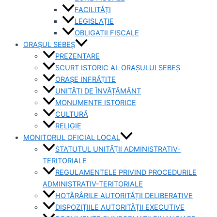
FACILITĂȚI
LEGISLAȚIE
OBLIGAȚII FISCALE
ORAȘUL SEBEȘ
PREZENTARE
SCURT ISTORIC AL ORAȘULUI SEBEȘ
ORAȘE INFRĂȚITE
UNITĂȚI DE ÎNVĂȚĂMÂNT
MONUMENTE ISTORICE
CULTURĂ
RELIGIE
MONITORUL OFICIAL LOCAL
STATUTUL UNITĂȚII ADMINISTRATIV-
TERITORIALE
REGULAMENTELE PRIVIND PROCEDURILE
ADMINISTRATIV-TERITORIALE
HOTĂRÂRILE AUTORITĂȚII DELIBERATIVE
DISPOZIȚIILE AUTORITĂȚII EXECUTIVE