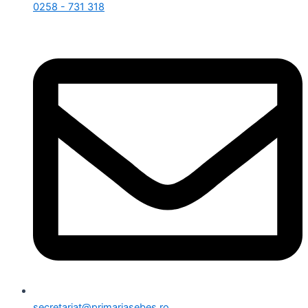
0258 - 731 318
secretariat@primariasebes.ro