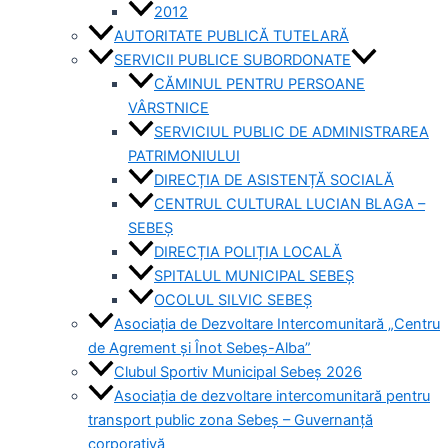
2012
AUTORITATE PUBLICĂ TUTELARĂ
SERVICII PUBLICE SUBORDONATE
CĂMINUL PENTRU PERSOANE
VÂRSTNICE
SERVICIUL PUBLIC DE ADMINISTRAREA
PATRIMONIULUI
DIRECȚIA DE ASISTENȚĂ SOCIALĂ
CENTRUL CULTURAL LUCIAN BLAGA –
SEBEȘ
DIRECȚIA POLIȚIA LOCALĂ
SPITALUL MUNICIPAL SEBEȘ
OCOLUL SILVIC SEBEȘ
Asociația de Dezvoltare Intercomunitară „Centru
de Agrement și Înot Sebeș-Alba”
Clubul Sportiv Municipal Sebeș 2026
Asociația de dezvoltare intercomunitară pentru
transport public zona Sebeș – Guvernanță
corporativă