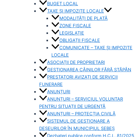
BUGET LOCAL
TAXE ȘI IMPOZITE LOCALE
MODALITĂȚI DE PLATĂ
ZONE FISCALE
LEGISLAȚIE
OBLIGAȚII FISCALE
COMUNICATE – TAXE ȘI IMPOZITE
LOCALE
ASOCIAȚII DE PROPRIETARI
GESTIONAREA CÂINILOR FĂRĂ STĂPÂN
PRESTATORI AVIZAȚI DE SERVICII
FUNERARE
ANUNȚURI
ANUNȚURI – SERVICIUL VOLUNTAR
PENTRU SITUAȚII DE URGENȚĂ
ANUNȚURI – PROTECȚIA CIVILĂ
SISTEMUL DE GESTIONARE A
DEȘEURILOR ÎN MUNICIPIUL SEBEȘ
Dezbateri publice conform H.C.L. 81/2025