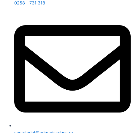
0258 - 731 318
secretariat@primariasebes.ro