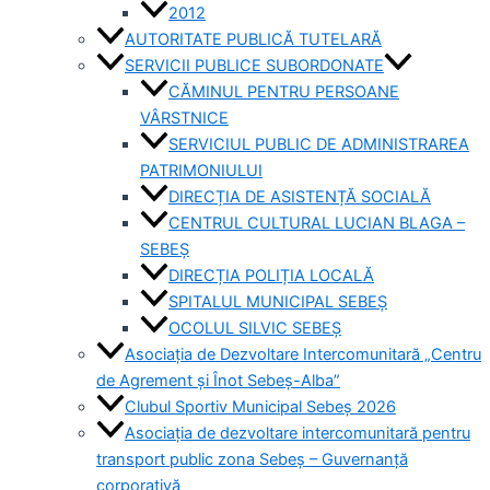
2012
AUTORITATE PUBLICĂ TUTELARĂ
SERVICII PUBLICE SUBORDONATE
CĂMINUL PENTRU PERSOANE
VÂRSTNICE
SERVICIUL PUBLIC DE ADMINISTRAREA
PATRIMONIULUI
DIRECȚIA DE ASISTENȚĂ SOCIALĂ
CENTRUL CULTURAL LUCIAN BLAGA –
SEBEȘ
DIRECȚIA POLIȚIA LOCALĂ
SPITALUL MUNICIPAL SEBEȘ
OCOLUL SILVIC SEBEȘ
Asociația de Dezvoltare Intercomunitară „Centru
de Agrement și Înot Sebeș-Alba”
Clubul Sportiv Municipal Sebeș 2026
Asociația de dezvoltare intercomunitară pentru
transport public zona Sebeș – Guvernanță
corporativă