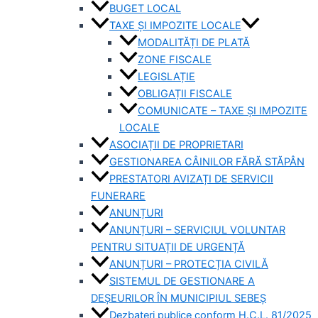
BUGET LOCAL
TAXE ȘI IMPOZITE LOCALE
MODALITĂȚI DE PLATĂ
ZONE FISCALE
LEGISLAȚIE
OBLIGAȚII FISCALE
COMUNICATE – TAXE ȘI IMPOZITE
LOCALE
ASOCIAȚII DE PROPRIETARI
GESTIONAREA CÂINILOR FĂRĂ STĂPÂN
PRESTATORI AVIZAȚI DE SERVICII
FUNERARE
ANUNȚURI
ANUNȚURI – SERVICIUL VOLUNTAR
PENTRU SITUAȚII DE URGENȚĂ
ANUNȚURI – PROTECȚIA CIVILĂ
SISTEMUL DE GESTIONARE A
DEȘEURILOR ÎN MUNICIPIUL SEBEȘ
Dezbateri publice conform H.C.L. 81/2025