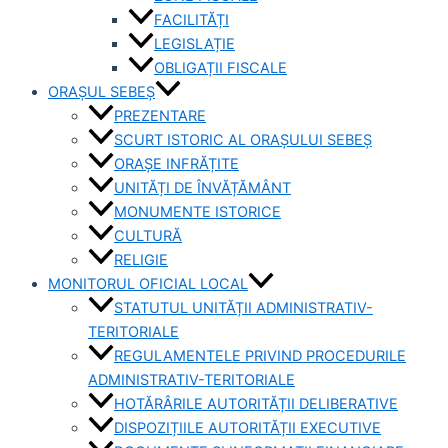
FACILITĂȚI
LEGISLAȚIE
OBLIGAȚII FISCALE
ORAȘUL SEBEȘ
PREZENTARE
SCURT ISTORIC AL ORAȘULUI SEBEȘ
ORAȘE INFRĂȚITE
UNITĂȚI DE ÎNVĂȚĂMÂNT
MONUMENTE ISTORICE
CULTURĂ
RELIGIE
MONITORUL OFICIAL LOCAL
STATUTUL UNITĂȚII ADMINISTRATIV-
TERITORIALE
REGULAMENTELE PRIVIND PROCEDURILE
ADMINISTRATIV-TERITORIALE
HOTĂRÂRILE AUTORITĂȚII DELIBERATIVE
DISPOZIȚIILE AUTORITĂȚII EXECUTIVE