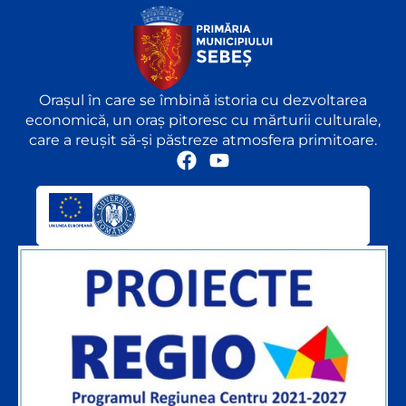
Orașul în care se îmbină istoria cu dezvoltarea
economică, un oraș pitoresc cu mărturii culturale,
care a reușit să-și păstreze atmosfera primitoare.
F
Y
a
o
c
u
e
t
b
u
o
b
o
e
k