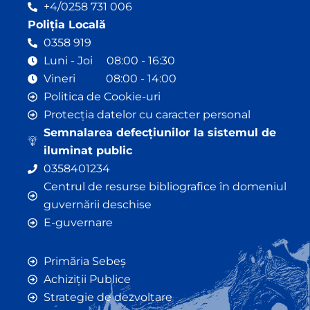
+4/0258 731 006
Poliția Locală
0358 919
Luni - Joi 08:00 - 16:30
Vineri 08:00 - 14:00
Politica de Cookie-uri
Protecția datelor cu caracter personal
Semnalarea defecțiunilor la sistemul de
iluminat public
0358401234
Centrul de resurse bibliografice în domeniul
guvernării deschise
E-guvernare
Primăria Sebeș
Achiziții Publice
Strategie de dezvoltare