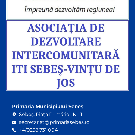
Primăria Municipiului Sebeș
Sebeș. Piața Primăriei, Nr. 1
secretariat@primariasebes.ro
+4/0258 731 004