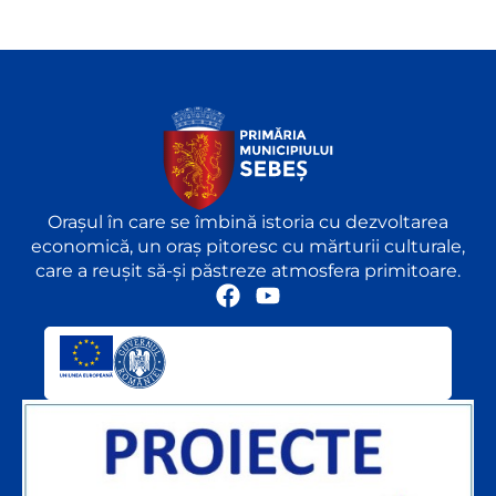
Orașul în care se îmbină istoria cu dezvoltarea
economică, un oraș pitoresc cu mărturii culturale,
care a reușit să-și păstreze atmosfera primitoare.
F
Y
a
o
c
u
e
t
b
u
o
b
o
e
k