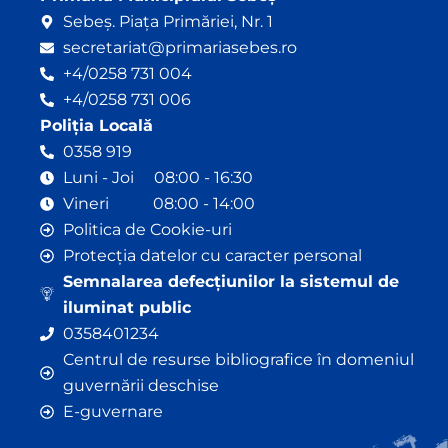
Sebeș. Piața Primăriei, Nr. 1
secretariat@primariasebes.ro
+4/0258 731 004
+4/0258 731 006
Poliția Locală
0358 919
Luni - Joi 08:00 - 16:30
Vineri 08:00 - 14:00
Politica de Cookie-uri
Protecția datelor cu caracter personal
Semnalarea defecțiunilor la sistemul de
iluminat public
0358401234
Centrul de resurse bibliografice în domeniul
guvernării deschise
E-guvernare