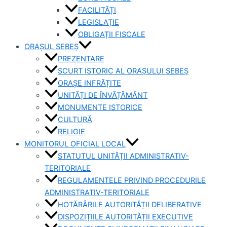
FACILITĂȚI
LEGISLAȚIE
OBLIGAȚII FISCALE
ORAȘUL SEBEȘ
PREZENTARE
SCURT ISTORIC AL ORAȘULUI SEBEȘ
ORAȘE INFRĂȚITE
UNITĂȚI DE ÎNVĂȚĂMÂNT
MONUMENTE ISTORICE
CULTURĂ
RELIGIE
MONITORUL OFICIAL LOCAL
STATUTUL UNITĂȚII ADMINISTRATIV-
TERITORIALE
REGULAMENTELE PRIVIND PROCEDURILE
ADMINISTRATIV-TERITORIALE
HOTĂRÂRILE AUTORITĂȚII DELIBERATIVE
DISPOZIȚIILE AUTORITĂȚII EXECUTIVE