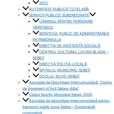
2012
AUTORITATE PUBLICĂ TUTELARĂ
SERVICII PUBLICE SUBORDONATE
CĂMINUL PENTRU PERSOANE
VÂRSTNICE
SERVICIUL PUBLIC DE ADMINISTRAREA
PATRIMONIULUI
DIRECȚIA DE ASISTENȚĂ SOCIALĂ
CENTRUL CULTURAL LUCIAN BLAGA –
SEBEȘ
DIRECȚIA POLIȚIA LOCALĂ
SPITALUL MUNICIPAL SEBEȘ
OCOLUL SILVIC SEBEȘ
Asociația de Dezvoltare Intercomunitară „Centru
de Agrement și Înot Sebeș-Alba”
Clubul Sportiv Municipal Sebeș 2026
Asociația de dezvoltare intercomunitară pentru
transport public zona Sebeș – Guvernanță
corporativă