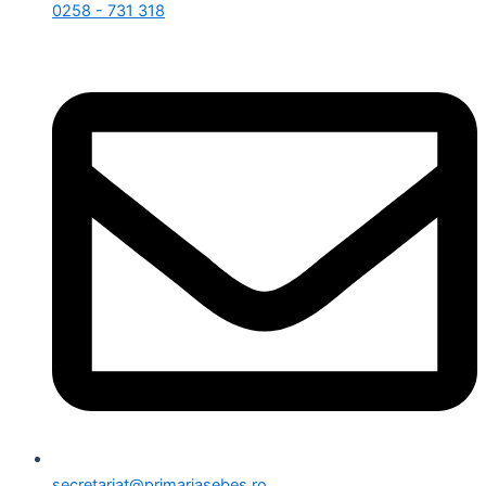
0258 - 731 318
secretariat@primariasebes.ro