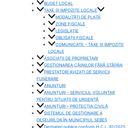
BUGET LOCAL
TAXE ȘI IMPOZITE LOCALE
MODALITĂȚI DE PLATĂ
ZONE FISCALE
LEGISLAȚIE
OBLIGAȚII FISCALE
COMUNICATE – TAXE ȘI IMPOZITE
LOCALE
ASOCIAȚII DE PROPRIETARI
GESTIONAREA CÂINILOR FĂRĂ STĂPÂN
PRESTATORI AVIZAȚI DE SERVICII
FUNERARE
ANUNȚURI
ANUNȚURI – SERVICIUL VOLUNTAR
PENTRU SITUAȚII DE URGENȚĂ
ANUNȚURI – PROTECȚIA CIVILĂ
SISTEMUL DE GESTIONARE A
DEȘEURILOR ÎN MUNICIPIUL SEBEȘ
Dezbateri publice conform H.C.L. 81/2025