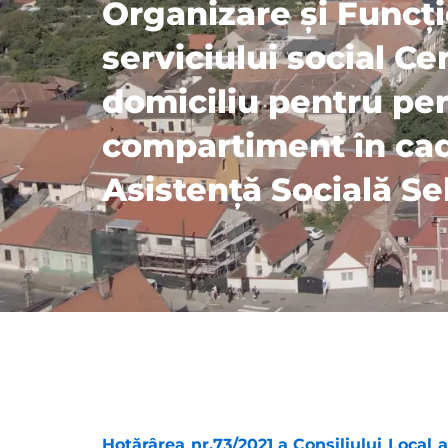
Organizare și Funcți
serviciului social Cen
domiciliu pentru pe
compartiment în cad
Asistență Socială Se
Hotărârea nr.73/2021
a Consiliului Local 