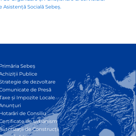
e Asistență Socială Sebeș.
Primăria Sebeș
Achiziții Publice
Strategie de dezvoltare
Comunicate de Presă
Taxe și Impozite Locale
Anunțuri
Hotarâri de Consiliu
Certificate de Urbanism
Autorizații de Construcții