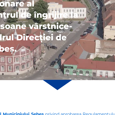
onare al
trul de îngrijire la
rsoane vârstnice-
rul Direcției de
beș.
al Municipiului Sebeș
privind aprobarea Regulamentului 