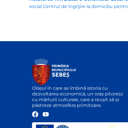
social Centrul de îngrijire la domiciliu pen
Orașul în care se îmbină istoria cu
dezvoltarea economică, un oraș pitoresc
cu mărturii culturale, care a reușit să-și
păstreze atmosfera primitoare.
F
Y
a
o
c
u