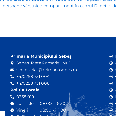
tru persoane vârstnice-compartiment în cadrul Direcției d
Primăria Municipiului Sebeș
Sebeș. Piața Primăriei, Nr. 1
secretariat@primariasebes.ro
+4/0258 731 004
+4/0258 731 006
Poliția Locală
0358 919
Luni - Joi 08:00 - 16:30
Vineri 08:00 - 14:00