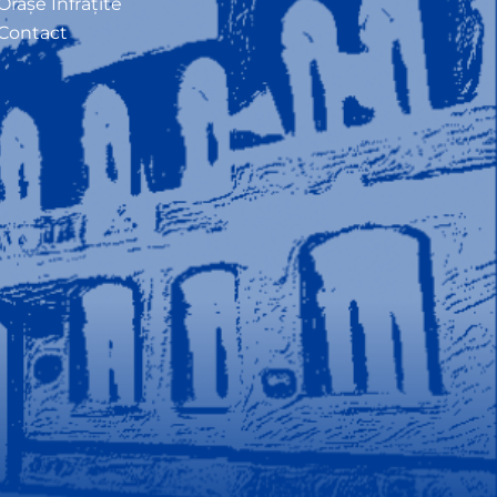
Orașe Înfrățite
Contact