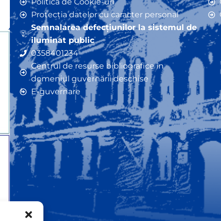
Politica de Cookie-uri
Protecția datelor cu caracter personal
Semnalarea defecțiunilor la sistemul de
iluminat public
0358401234
Centrul de resurse bibliografice în
domeniul guvernării deschise
E-guvernare