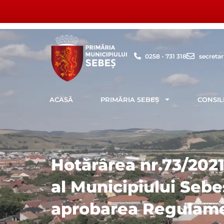
Skip
to
content
0258 - 731 318
secreta
ACASĂ
PRIMĂRIA SEBEȘ
CONSIL
Hotărârea nr.73/2021
al Municipiului Sebe
aprobarea Regulame