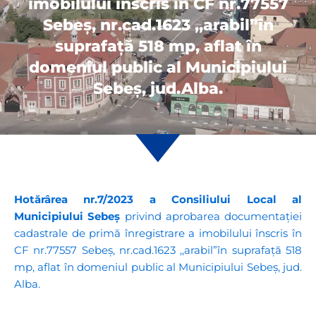
imobilului înscris în CF nr.77557
Sebeș, nr.cad.1623 ,,arabil”în
suprafață 518 mp, aflat în
domeniul public al Municipiului
Sebeș, jud.Alba.
Hotărârea nr.7/2023 a Consiliului Local al
Municipiului Sebeș
privind aprobarea documentației
cadastrale de primă înregistrare a imobilului înscris în
CF nr.77557 Sebeș, nr.cad.1623 ,,arabil”în suprafață 518
mp, aflat în domeniul public al Municipiului Sebeș, jud.
Alba.