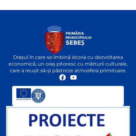
Orașul în care se îmbină istoria cu dezvoltarea
economică, un oraș pitoresc cu mărturii culturale,
care a reușit să-și păstreze atmosfera primitoare.
F
Y
a
o
c
u
e
t
b
u
o
b
o
e
k