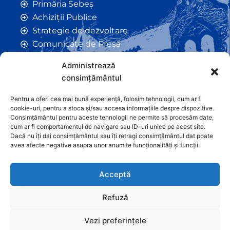
Primăria Sebeș
Achiziții Publice
Strategie de dezvoltare
Comunicate de Presă
Taxe și Impozite Locale
Administrează
Anunțuri
consimțământul
Hotarâri de Consiliu
Certificate de Urbanism
Pentru a oferi cea mai bună experiență, folosim tehnologii, cum ar fi
cookie-uri, pentru a stoca și/sau accesa informațiile despre dispozitive.
Autorizații de Construcții
Consimțământul pentru aceste tehnologii ne permite să procesăm date,
Orașe Înfrățite
cum ar fi comportamentul de navigare sau ID-uri unice pe acest site.
Dacă nu îți dai consimțământul sau îți retragi consimțământul dat poate
Contact
avea afecte negative asupra unor anumite funcționalități și funcții.
Acceptă
Refuză
Vezi preferințele
Graficã și dezvoltare website