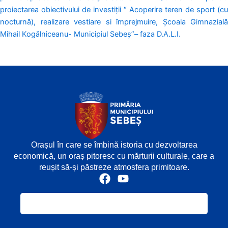
proiectarea obiectivului de investiții “ Acoperire teren de sport (cu
nocturnă), realizare vestiare si împrejmuire, Școala Gimnazială
Mihail Kogălniceanu- Municipiul Sebeș”– faza D.A.L.I.
Orașul în care se îmbină istoria cu dezvoltarea
economică, un oraș pitoresc cu mărturii culturale, care a
reușit să-și păstreze atmosfera primitoare.
F
Y
a
o
c
u
e
t
b
u