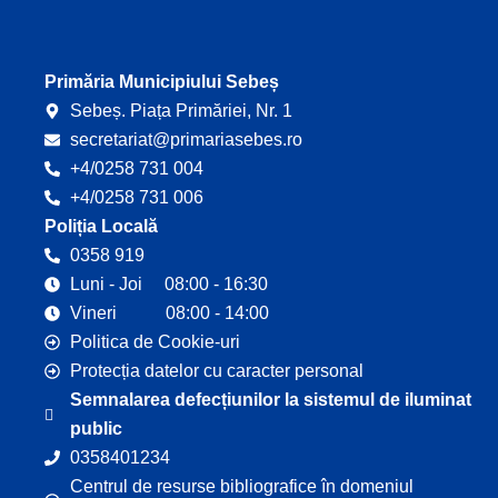
o
b
o
e
k
Primăria Municipiului Sebeș
Sebeș. Piața Primăriei, Nr. 1
secretariat@primariasebes.ro
+4/0258 731 004
+4/0258 731 006
Poliția Locală
0358 919
Luni - Joi 08:00 - 16:30
Vineri 08:00 - 14:00
Politica de Cookie-uri
Protecția datelor cu caracter personal
Semnalarea defecțiunilor la sistemul de iluminat
public
0358401234
Centrul de resurse bibliografice în domeniul