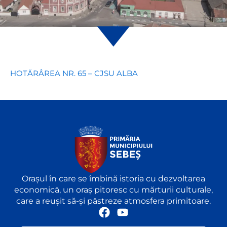
HOTĂRÂREA NR. 65 – CJSU ALBA
Orașul în care se îmbină istoria cu dezvoltarea
economică, un oraș pitoresc cu mărturii culturale,
care a reușit să-și păstreze atmosfera primitoare.
F
Y
a
o