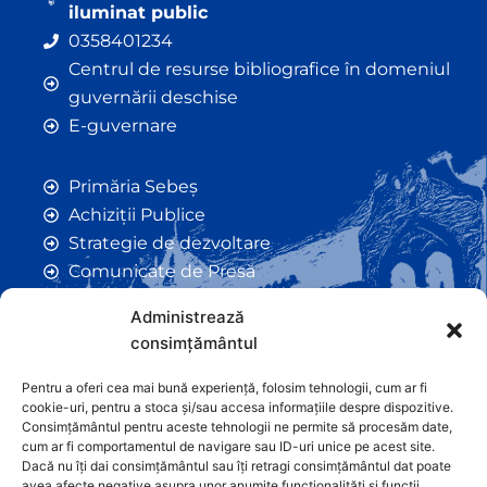
iluminat public
0358401234
Centrul de resurse bibliografice în domeniul
guvernării deschise
E-guvernare
Primăria Sebeș
Achiziții Publice
Strategie de dezvoltare
Comunicate de Presă
Taxe și Impozite Locale
Administrează
Anunțuri
consimțământul
Hotarâri de Consiliu
Certificate de Urbanism
Pentru a oferi cea mai bună experiență, folosim tehnologii, cum ar fi
cookie-uri, pentru a stoca și/sau accesa informațiile despre dispozitive.
Autorizații de Construcții
Consimțământul pentru aceste tehnologii ne permite să procesăm date,
Orașe Înfrățite
cum ar fi comportamentul de navigare sau ID-uri unice pe acest site.
Dacă nu îți dai consimțământul sau îți retragi consimțământul dat poate
Contact
avea afecte negative asupra unor anumite funcționalități și funcții.