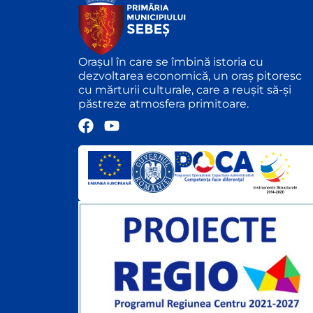
Orașul în care se îmbină istoria cu
dezvoltarea economică, un oraș pitoresc
cu mărturii culturale, care a reușit să-și
păstreze atmosfera primitoare.
F
Y
a
o
c
u
e
t
b
u
o
b
o
e
k