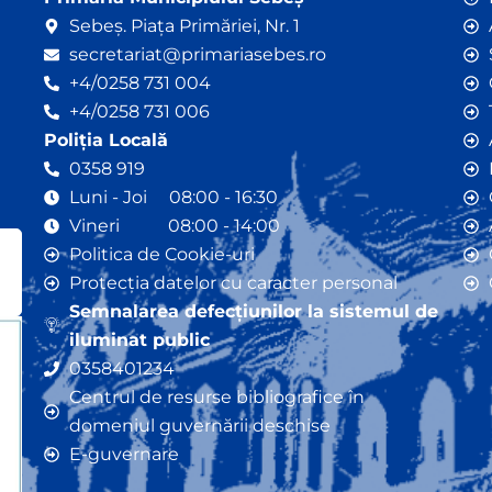
Sebeș. Piața Primăriei, Nr. 1
secretariat@primariasebes.ro
+4/0258 731 004
+4/0258 731 006
Poliția Locală
0358 919
Luni - Joi 08:00 - 16:30
Vineri 08:00 - 14:00
Politica de Cookie-uri
Protecția datelor cu caracter personal
Semnalarea defecțiunilor la sistemul de
iluminat public
0358401234
Centrul de resurse bibliografice în
domeniul guvernării deschise
E-guvernare