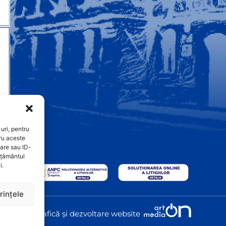
uri, pentru
ru aceste
are sau ID-
imțământul
i.
rințele
Graficã și dezvoltare website