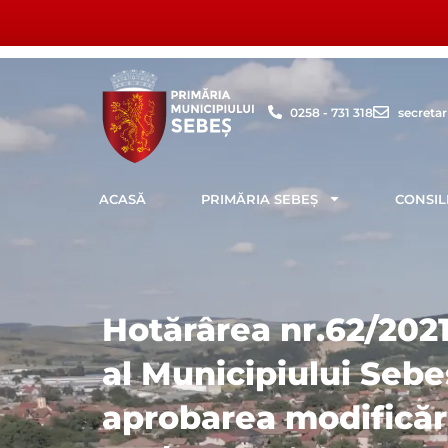
Skip
to
content
0258 - 731 318
secreta
ACASĂ
PRIMĂRIA SEBEȘ
CONSIL
Hotărârea nr.62/2021
al Municipiului Sebe
aprobarea modificări