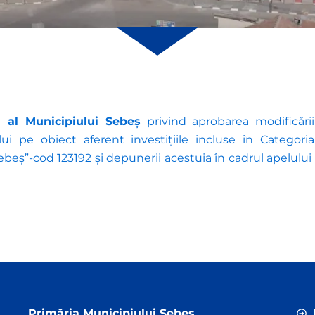
l al Municipiului Sebeș
privind aprobarea modificării
ui pe obiect aferent investițiile incluse în Categoria
 Sebeș”-cod 123192 și depunerii acestuia în cadrul apelulu
Primăria Municipiului Sebeș