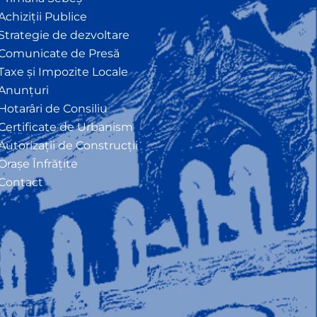
Achiziții Publice
Strategie de dezvoltare
Comunicate de Presă
Taxe și Impozite Locale
Anunțuri
Hotarâri de Consiliu
Certificate de Urbanism
Autorizații de Construcții
Orașe Înfrățite
Contact