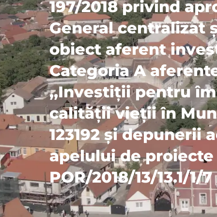
197/2018 privind apr
General centralizat ș
obiect aferent invest
Categoria A aferente
,,Investiții pentru î
calității vieții în M
123192 și depunerii a
apelului de proiect
POR/2018/13/13.1/1/7