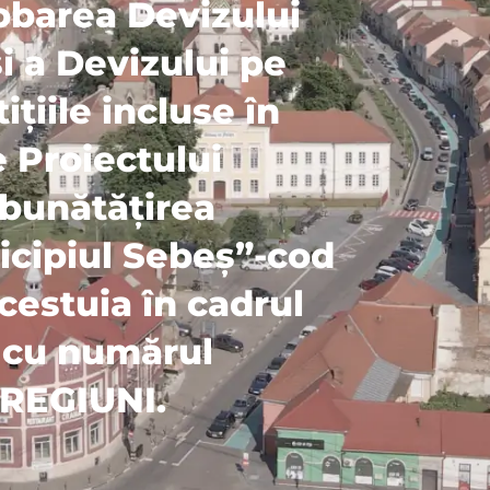
obarea Devizului
i a Devizului pe
ițiile incluse în
 Proiectului
mbunătățirea
unicipiul Sebeș”-cod
cestuia în cadrul
e cu numărul
 REGIUNI.