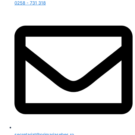
0258 - 731 318
secretariat@primariasebes.ro