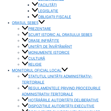
FACILITĂȚI
LEGISLAȚIE
OBLIGAȚII FISCALE
ORAȘUL SEBEȘ
PREZENTARE
SCURT ISTORIC AL ORAȘULUI SEBEȘ
ORAȘE INFRĂȚITE
UNITĂȚI DE ÎNVĂȚĂMÂNT
MONUMENTE ISTORICE
CULTURĂ
RELIGIE
MONITORUL OFICIAL LOCAL
STATUTUL UNITĂȚII ADMINISTRATIV-
TERITORIALE
REGULAMENTELE PRIVIND PROCEDURILE
ADMINISTRATIV-TERITORIALE
HOTĂRÂRILE AUTORITĂȚII DELIBERATIVE
DISPOZIȚIILE AUTORITĂȚII EXECUTIVE