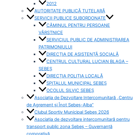
2012
AUTORITATE PUBLICĂ TUTELARĂ
SERVICII PUBLICE SUBORDONATE
CĂMINUL PENTRU PERSOANE
VÂRSTNICE
SERVICIUL PUBLIC DE ADMINISTRAREA
PATRIMONIULUI
DIRECȚIA DE ASISTENȚĂ SOCIALĂ
CENTRUL CULTURAL LUCIAN BLAGA –
SEBEȘ
DIRECȚIA POLIȚIA LOCALĂ
SPITALUL MUNICIPAL SEBEȘ
OCOLUL SILVIC SEBEȘ
Asociația de Dezvoltare Intercomunitară „Centru
de Agrement și Înot Sebeș-Alba”
Clubul Sportiv Municipal Sebeș 2026
Asociația de dezvoltare intercomunitară pentru
transport public zona Sebeș – Guvernanță
corporativă