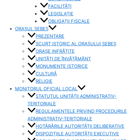
FACILITĂȚI
LEGISLAȚIE
OBLIGAȚII FISCALE
ORAȘUL SEBEȘ
PREZENTARE
SCURT ISTORIC AL ORAȘULUI SEBEȘ
ORAȘE INFRĂȚITE
UNITĂȚI DE ÎNVĂȚĂMÂNT
MONUMENTE ISTORICE
CULTURĂ
RELIGIE
MONITORUL OFICIAL LOCAL
STATUTUL UNITĂȚII ADMINISTRATIV-
TERITORIALE
REGULAMENTELE PRIVIND PROCEDURILE
ADMINISTRATIV-TERITORIALE
HOTĂRÂRILE AUTORITĂȚII DELIBERATIVE
DISPOZIȚIILE AUTORITĂȚII EXECUTIVE