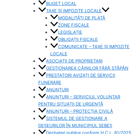
BUGET LOCAL
TAXE ȘI IMPOZITE LOCALE
MODALITĂȚI DE PLATĂ
ZONE FISCALE
LEGISLAȚIE
OBLIGAȚII FISCALE
COMUNICATE – TAXE ȘI IMPOZITE
LOCALE
ASOCIAȚII DE PROPRIETARI
GESTIONAREA CÂINILOR FĂRĂ STĂPÂN
PRESTATORI AVIZAȚI DE SERVICII
FUNERARE
ANUNȚURI
ANUNȚURI – SERVICIUL VOLUNTAR
PENTRU SITUAȚII DE URGENȚĂ
ANUNȚURI – PROTECȚIA CIVILĂ
SISTEMUL DE GESTIONARE A
DEȘEURILOR ÎN MUNICIPIUL SEBEȘ
Dezbateri publice conform H.C.L. 81/2025