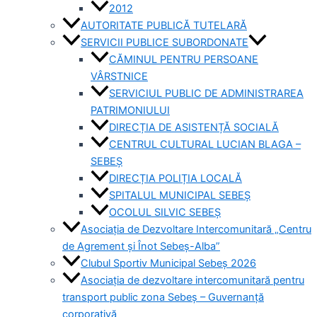
2012
AUTORITATE PUBLICĂ TUTELARĂ
SERVICII PUBLICE SUBORDONATE
CĂMINUL PENTRU PERSOANE
VÂRSTNICE
SERVICIUL PUBLIC DE ADMINISTRAREA
PATRIMONIULUI
DIRECȚIA DE ASISTENȚĂ SOCIALĂ
CENTRUL CULTURAL LUCIAN BLAGA –
SEBEȘ
DIRECȚIA POLIȚIA LOCALĂ
SPITALUL MUNICIPAL SEBEȘ
OCOLUL SILVIC SEBEȘ
Asociația de Dezvoltare Intercomunitară „Centru
de Agrement și Înot Sebeș-Alba”
Clubul Sportiv Municipal Sebeș 2026
Asociația de dezvoltare intercomunitară pentru
transport public zona Sebeș – Guvernanță
corporativă