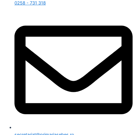
0258 - 731 318
secretariat@primariasebes.ro