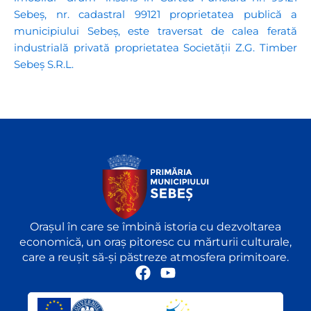
Sebeș, nr. cadastral 99121 proprietatea publică a
municipiului Sebeș, este traversat de calea ferată
industrială privată proprietatea Societății Z.G. Timber
Sebeș S.R.L.
Orașul în care se îmbină istoria cu dezvoltarea
economică, un oraș pitoresc cu mărturii culturale,
care a reușit să-și păstreze atmosfera primitoare.
F
Y
a
o
c
u