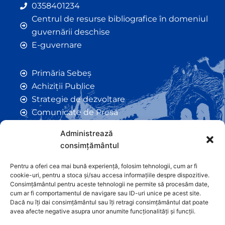
0358401234
Centrul de resurse bibliografice în domeniul
guvernării deschise
E-guvernare
Primăria Sebeș
Achiziții Publice
Strategie de dezvoltare
Comunicate de Presă
Taxe și Impozite Locale
Administrează
Anunțuri
consimțământul
Hotarâri de Consiliu
Certificate de Urbanism
Pentru a oferi cea mai bună experiență, folosim tehnologii, cum ar fi
cookie-uri, pentru a stoca și/sau accesa informațiile despre dispozitive.
Autorizații de Construcții
Consimțământul pentru aceste tehnologii ne permite să procesăm date,
Orașe Înfrățite
cum ar fi comportamentul de navigare sau ID-uri unice pe acest site.
Dacă nu îți dai consimțământul sau îți retragi consimțământul dat poate
Contact
avea afecte negative asupra unor anumite funcționalități și funcții.