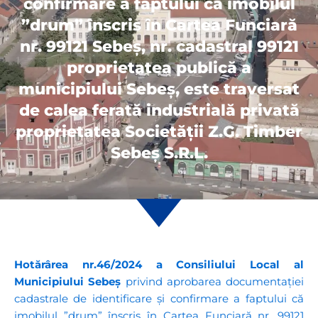
confirmare a faptului că imobilul
”drum” înscris în Cartea Funciară
nr. 99121 Sebeș, nr. cadastral 99121
proprietatea publică a
municipiului Sebeș, este traversat
de calea ferată industrială privată
proprietatea Societății Z.G. Timber
Sebeș S.R.L.
Hotărârea nr.46/2024 a Consiliului Local al
Municipiului Sebeș
privind aprobarea documentației
cadastrale de identificare și confirmare a faptului că
imobilul ”drum” înscris în Cartea Funciară nr. 99121