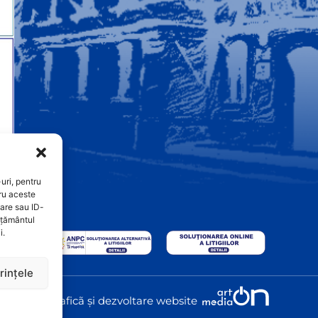
uri, pentru
ru aceste
are sau ID-
imțământul
i.
rințele
Graficã și dezvoltare website