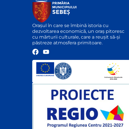
Orașul în care se îmbină istoria cu
dezvoltarea economică, un oraș pitoresc
cu mărturii culturale, care a reușit să-și
păstreze atmosfera primitoare.
F
Y
a
o
c
u
e
t
b
u
o
b
o
e
k