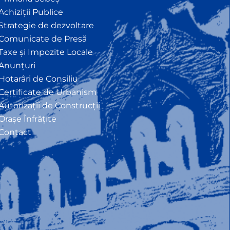
Achiziții Publice
Strategie de dezvoltare
Comunicate de Presă
Taxe și Impozite Locale
Anunțuri
Hotarâri de Consiliu
Certificate de Urbanism
Autorizații de Construcții
Orașe Înfrățite
Contact