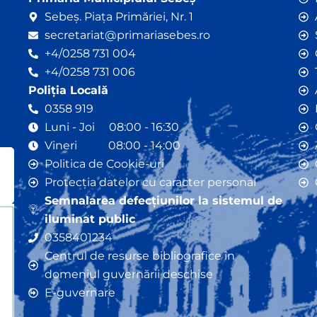
Sebeș. Piața Primăriei, Nr. 1
secretariat@primariasebes.ro
+4/0258 731 004
+4/0258 731 006
Poliția Locală
0358 919
Luni - Joi 08:00 - 16:30
Vineri 08:00 - 14:00
Politica de Cookie-uri
Protecția datelor cu caracter personal
Semnalarea defecțiunilor la sistemul de
iluminat public
0358401234
Centrul de resurse bibliografice în
domeniul guvernării deschise
E-guvernare