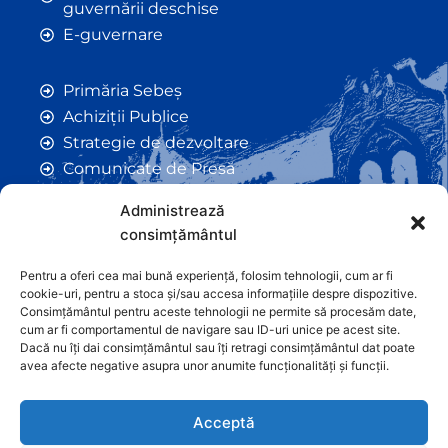
guvernării deschise
E-guvernare
Primăria Sebeș
Achiziții Publice
Strategie de dezvoltare
Comunicate de Presă
Taxe și Impozite Locale
Administrează
Anunțuri
consimțământul
Hotarâri de Consiliu
Certificate de Urbanism
Pentru a oferi cea mai bună experiență, folosim tehnologii, cum ar fi
cookie-uri, pentru a stoca și/sau accesa informațiile despre dispozitive.
Autorizații de Construcții
Consimțământul pentru aceste tehnologii ne permite să procesăm date,
Orașe Înfrățite
cum ar fi comportamentul de navigare sau ID-uri unice pe acest site.
Dacă nu îți dai consimțământul sau îți retragi consimțământul dat poate
Contact
avea afecte negative asupra unor anumite funcționalități și funcții.
Acceptă