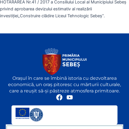
HOTĂRÂREA Nr.41 / 2017 a Consiliului Local al Municipiului Sebeş
privind aprobarea devizului estimativ al realizării
investiţiei„Construire clădire Liceul Tehnologic Sebeş”.
Orașul în care se îmbină istoria cu dezvoltarea
economică, un oraș pitoresc cu mărturii culturale,
care a reușit să-și păstreze atmosfera primitoare.
F
Y
a
o
c
u
e
t
b
u
o
b