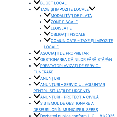
BUGET LOCAL
TAXE ȘI IMPOZITE LOCALE
MODALITĂȚI DE PLATĂ
ZONE FISCALE
LEGISLAȚIE
OBLIGAȚII FISCALE
COMUNICATE – TAXE ȘI IMPOZITE
LOCALE
ASOCIAȚII DE PROPRIETARI
GESTIONAREA CÂINILOR FĂRĂ STĂPÂN
PRESTATORI AVIZAȚI DE SERVICII
FUNERARE
ANUNȚURI
ANUNȚURI – SERVICIUL VOLUNTAR
PENTRU SITUAȚII DE URGENȚĂ
ANUNȚURI – PROTECȚIA CIVILĂ
SISTEMUL DE GESTIONARE A
DEȘEURILOR ÎN MUNICIPIUL SEBEȘ
Dezbateri publice conform H.C.L. 81/2025