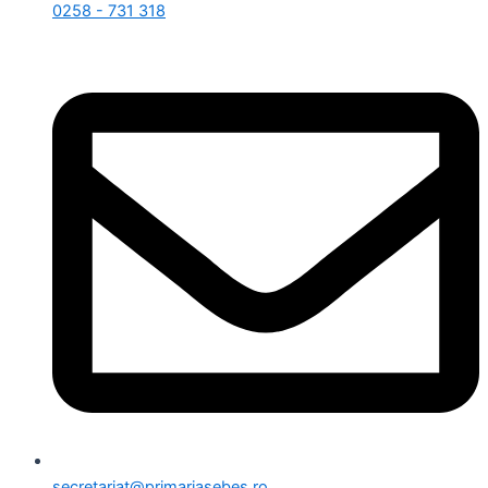
0258 - 731 318
secretariat@primariasebes.ro