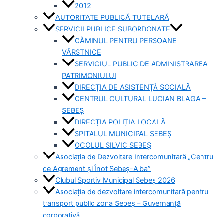
2012
AUTORITATE PUBLICĂ TUTELARĂ
SERVICII PUBLICE SUBORDONATE
CĂMINUL PENTRU PERSOANE
VÂRSTNICE
SERVICIUL PUBLIC DE ADMINISTRAREA
PATRIMONIULUI
DIRECȚIA DE ASISTENȚĂ SOCIALĂ
CENTRUL CULTURAL LUCIAN BLAGA –
SEBEȘ
DIRECȚIA POLIȚIA LOCALĂ
SPITALUL MUNICIPAL SEBEȘ
OCOLUL SILVIC SEBEȘ
Asociația de Dezvoltare Intercomunitară „Centru
de Agrement și Înot Sebeș-Alba”
Clubul Sportiv Municipal Sebeș 2026
Asociația de dezvoltare intercomunitară pentru
transport public zona Sebeș – Guvernanță
corporativă