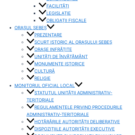
FACILITĂȚI
LEGISLAȚIE
OBLIGAȚII FISCALE
ORAȘUL SEBEȘ
PREZENTARE
SCURT ISTORIC AL ORAȘULUI SEBEȘ
ORAȘE INFRĂȚITE
UNITĂȚI DE ÎNVĂȚĂMÂNT
MONUMENTE ISTORICE
CULTURĂ
RELIGIE
MONITORUL OFICIAL LOCAL
STATUTUL UNITĂȚII ADMINISTRATIV-
TERITORIALE
REGULAMENTELE PRIVIND PROCEDURILE
ADMINISTRATIV-TERITORIALE
HOTĂRÂRILE AUTORITĂȚII DELIBERATIVE
DISPOZIȚIILE AUTORITĂȚII EXECUTIVE