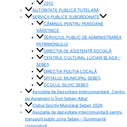
2012
AUTORITATE PUBLICĂ TUTELARĂ
SERVICII PUBLICE SUBORDONATE
CĂMINUL PENTRU PERSOANE
VÂRSTNICE
SERVICIUL PUBLIC DE ADMINISTRAREA
PATRIMONIULUI
DIRECȚIA DE ASISTENȚĂ SOCIALĂ
CENTRUL CULTURAL LUCIAN BLAGA –
SEBEȘ
DIRECȚIA POLIȚIA LOCALĂ
SPITALUL MUNICIPAL SEBEȘ
OCOLUL SILVIC SEBEȘ
Asociația de Dezvoltare Intercomunitară „Centru
de Agrement și Înot Sebeș-Alba”
Clubul Sportiv Municipal Sebeș 2026
Asociația de dezvoltare intercomunitară pentru
transport public zona Sebeș – Guvernanță
corporativă