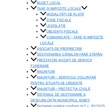
BUGET LOCAL
TAXE ȘI IMPOZITE LOCALE
MODALITĂȚI DE PLATĂ
ZONE FISCALE
LEGISLAȚIE
OBLIGAȚII FISCALE
COMUNICATE – TAXE ȘI IMPOZITE
LOCALE
ASOCIAȚII DE PROPRIETARI
GESTIONAREA CÂINILOR FĂRĂ STĂPÂN
PRESTATORI AVIZAȚI DE SERVICII
FUNERARE
ANUNȚURI
ANUNȚURI – SERVICIUL VOLUNTAR
PENTRU SITUAȚII DE URGENȚĂ
ANUNȚURI – PROTECȚIA CIVILĂ
SISTEMUL DE GESTIONARE A
DEȘEURILOR ÎN MUNICIPIUL SEBEȘ
Dezbateri publice conform H.C.L. 81/2025