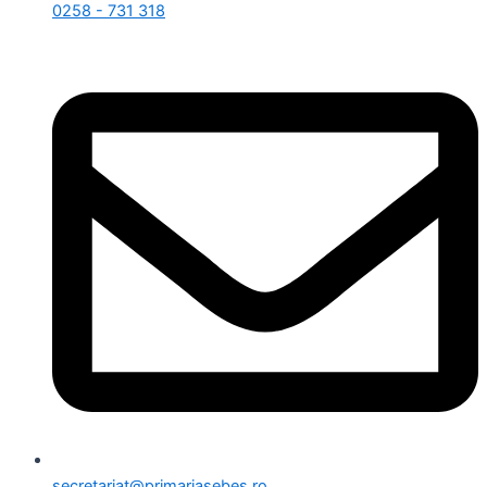
0258 - 731 318
secretariat@primariasebes.ro