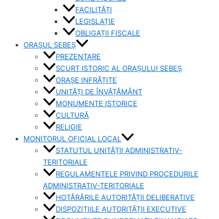
FACILITĂȚI
LEGISLAȚIE
OBLIGAȚII FISCALE
ORAȘUL SEBEȘ
PREZENTARE
SCURT ISTORIC AL ORAȘULUI SEBEȘ
ORAȘE INFRĂȚITE
UNITĂȚI DE ÎNVĂȚĂMÂNT
MONUMENTE ISTORICE
CULTURĂ
RELIGIE
MONITORUL OFICIAL LOCAL
STATUTUL UNITĂȚII ADMINISTRATIV-
TERITORIALE
REGULAMENTELE PRIVIND PROCEDURILE
ADMINISTRATIV-TERITORIALE
HOTĂRÂRILE AUTORITĂȚII DELIBERATIVE
DISPOZIȚIILE AUTORITĂȚII EXECUTIVE