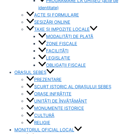
PROGRAMARE LA GHIȘEU (acte de
identitate)
ACTE ȘI FORMULARE
SESIZĂRI ONLINE
TAXE ȘI IMPOZITE LOCALE
MODALITĂȚI DE PLATĂ
ZONE FISCALE
FACILITĂȚI
LEGISLAȚIE
OBLIGAȚII FISCALE
ORAȘUL SEBEȘ
PREZENTARE
SCURT ISTORIC AL ORAȘULUI SEBEȘ
ORAȘE INFRĂȚITE
UNITĂȚI DE ÎNVĂȚĂMÂNT
MONUMENTE ISTORICE
CULTURĂ
RELIGIE
MONITORUL OFICIAL LOCAL