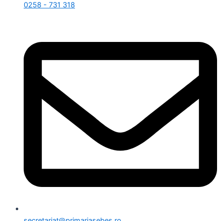
0258 - 731 318
secretariat@primariasebes.ro