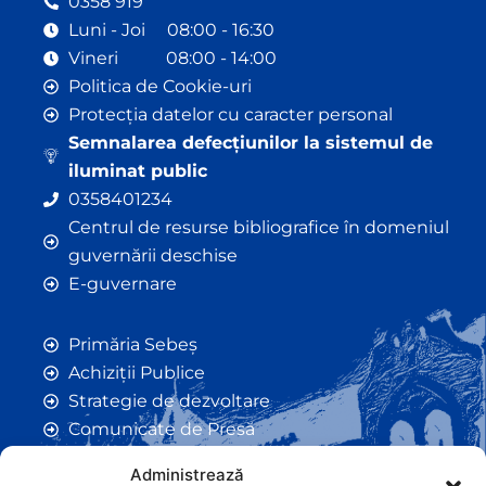
0358 919
Luni - Joi 08:00 - 16:30
Vineri 08:00 - 14:00
Politica de Cookie-uri
Protecția datelor cu caracter personal
Semnalarea defecțiunilor la sistemul de
iluminat public
0358401234
Centrul de resurse bibliografice în domeniul
guvernării deschise
E-guvernare
Primăria Sebeș
Achiziții Publice
Strategie de dezvoltare
Comunicate de Presă
Taxe și Impozite Locale
Administrează
Anunțuri