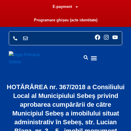
Skip
E-payment
to
content
Programare ghișeu (acte identitate)
F
I
Y
a
n
o
c
s
u
e
t
t
b
a
u
o
g
b
o
r
e
k
a
m
HOTĂRÂREA nr. 367/2018 a Consiliului
Local al Municipiului Sebeş privind
aprobarea cumpărării de către
Municipiul Sebeș a imobilului situat
administrativ în Sebeș, str. Lucian
Blaga, nr. 3 – 5 , imobil monument