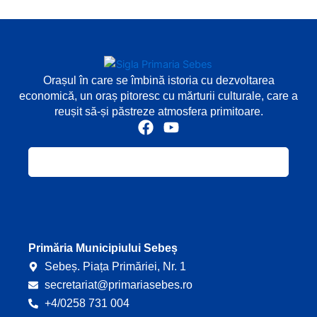
Orașul în care se îmbină istoria cu dezvoltarea
economică, un oraș pitoresc cu mărturii culturale, care a
reușit să-și păstreze atmosfera primitoare.
F
Y
a
o
c
u
e
t
b
u
o
b
o
e
k
Primăria Municipiului Sebeș
Sebeș. Piața Primăriei, Nr. 1
secretariat@primariasebes.ro
+4/0258 731 004