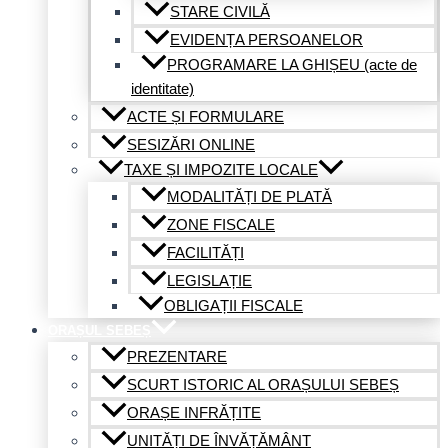
STARE CIVILĂ
EVIDENȚA PERSOANELOR
PROGRAMARE LA GHIȘEU (acte de
identitate)
ACTE ȘI FORMULARE
SESIZĂRI ONLINE
TAXE ȘI IMPOZITE LOCALE
MODALITĂȚI DE PLATĂ
ZONE FISCALE
FACILITĂȚI
LEGISLAȚIE
OBLIGAȚII FISCALE
ORAȘUL SEBEȘ
PREZENTARE
SCURT ISTORIC AL ORAȘULUI SEBEȘ
ORAȘE INFRĂȚITE
UNITĂȚI DE ÎNVĂȚĂMÂNT