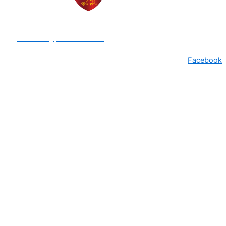
0258 - 731 318
secretariat@primariasebes.ro
Facebook