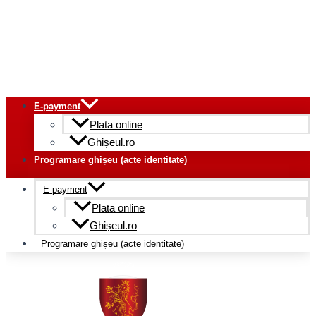
E-payment
Plata online
Ghișeul.ro
Programare ghișeu (acte identitate)
E-payment
Plata online
Ghișeul.ro
Programare ghișeu (acte identitate)