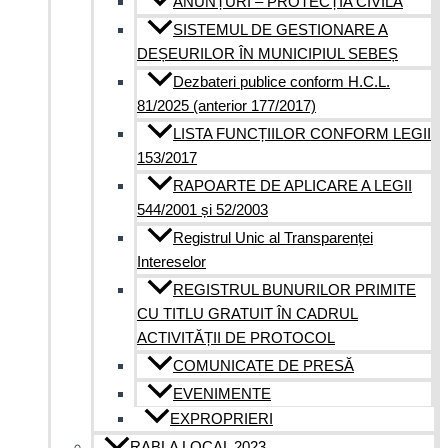
ANUNȚURI – PROTECȚIA CIVILĂ
SISTEMUL DE GESTIONARE A
DEȘEURILOR ÎN MUNICIPIUL SEBEȘ
Dezbateri publice conform H.C.L.
81/2025 (anterior 177/2017)
LISTA FUNCȚIILOR CONFORM LEGII
153/2017
RAPOARTE DE APLICARE A LEGII
544/2001 și 52/2003
Registrul Unic al Transparenței
Intereselor
REGISTRUL BUNURILOR PRIMITE
CU TITLU GRATUIT ÎN CADRUL
ACTIVITĂȚII DE PROTOCOL
COMUNICATE DE PRESĂ
EVENIMENTE
EXPROPRIERI
RABLA LOCAL 2023