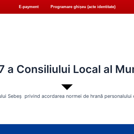
E-payment
Programare ghișeu (acte identitate)
F
Y
iat@primariasebes.ro
a
o
c
u
e
t
NSILIUL LOCAL
E-ADMINISTRAȚIE
ORAȘUL SE
b
u
o
b
o
e
 Consiliului Local al Mun
k
iului Sebeş privind acordarea normei de hrană personalului d