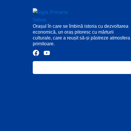
Orașul în care se îmbină istoria cu dezvoltarea
economică, un oraș pitoresc cu mărturii
culturale, care a reușit să-și păstreze atmosfera
primitoare.
F
Y
a
o
c
u
e
t
b
u
o
b
o
e
k