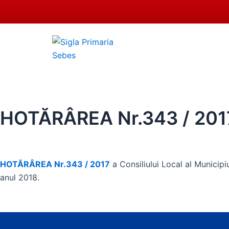
Skip
to
content
0258 - 731 318
secretar
ACASĂ
PRIMĂRIA SEBEȘ
CO
HOTĂRÂREA Nr.343 / 2017 a
HOTĂRÂREA Nr.343 / 2017
a Consiliului Local al Municip
anul 2018.