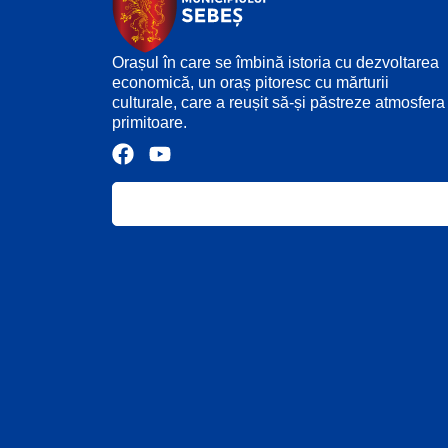
Orașul în care se îmbină istoria cu dezvoltarea
economică, un oraș pitoresc cu mărturii
culturale, care a reușit să-și păstreze atmosfera
primitoare.
F
Y
a
o
c
u
e
t
b
u
o
b
o
e
k