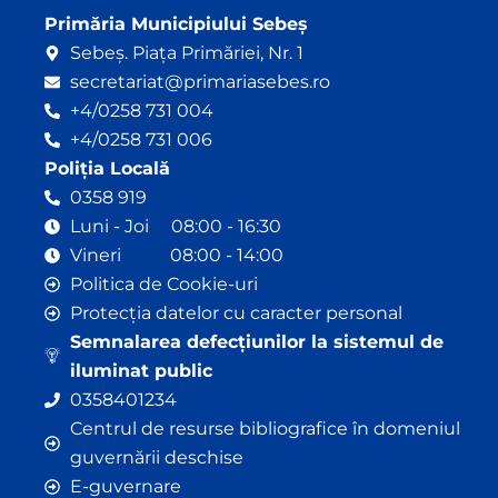
Primăria Municipiului Sebeș
Sebeș. Piața Primăriei, Nr. 1
secretariat@primariasebes.ro
+4/0258 731 004
+4/0258 731 006
Poliția Locală
0358 919
Luni - Joi 08:00 - 16:30
Vineri 08:00 - 14:00
Politica de Cookie-uri
Protecția datelor cu caracter personal
Semnalarea defecțiunilor la sistemul de
iluminat public
0358401234
Centrul de resurse bibliografice în domeniul
guvernării deschise
E-guvernare