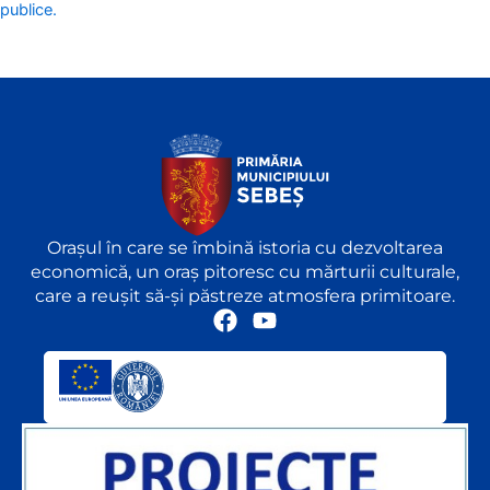
publice.
Orașul în care se îmbină istoria cu dezvoltarea
economică, un oraș pitoresc cu mărturii culturale,
care a reușit să-și păstreze atmosfera primitoare.
F
Y
a
o
c
u
e
t
b
u
o
b
o
e
k