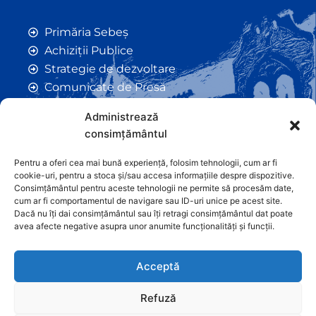
Primăria Sebeș
Achiziții Publice
Strategie de dezvoltare
Comunicate de Presă
Taxe și Impozite Locale
Administrează
Anunțuri
consimțământul
Hotarâri de Consiliu
Certificate de Urbanism
Pentru a oferi cea mai bună experiență, folosim tehnologii, cum ar fi
cookie-uri, pentru a stoca și/sau accesa informațiile despre dispozitive.
Autorizații de Construcții
Consimțământul pentru aceste tehnologii ne permite să procesăm date,
Orașe Înfrățite
cum ar fi comportamentul de navigare sau ID-uri unice pe acest site.
Dacă nu îți dai consimțământul sau îți retragi consimțământul dat poate
Contact
avea afecte negative asupra unor anumite funcționalități și funcții.
Acceptă
Refuză