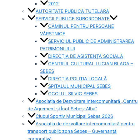
2012
AUTORITATE PUBLICĂ TUTELARĂ
SERVICII PUBLICE SUBORDONATE
CĂMINUL PENTRU PERSOANE
VÂRSTNICE
SERVICIUL PUBLIC DE ADMINISTRAREA
PATRIMONIULUI
DIRECȚIA DE ASISTENȚĂ SOCIALĂ
CENTRUL CULTURAL LUCIAN BLAGA –
SEBEȘ
DIRECȚIA POLIȚIA LOCALĂ
SPITALUL MUNICIPAL SEBEȘ
OCOLUL SILVIC SEBEȘ
Asociația de Dezvoltare Intercomunitară „Centru
de Agrement și Înot Sebeș-Alba”
Clubul Sportiv Municipal Sebeș 2026
Asociația de dezvoltare intercomunitară pentru
transport public zona Sebeș – Guvernanță
corporativă