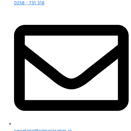
0258 - 731 318
secretariat@primariasebes.ro