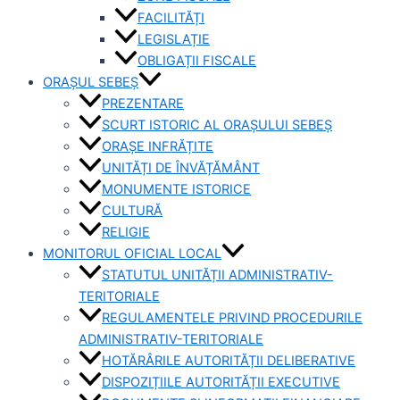
FACILITĂȚI
LEGISLAȚIE
OBLIGAȚII FISCALE
ORAȘUL SEBEȘ
PREZENTARE
SCURT ISTORIC AL ORAȘULUI SEBEȘ
ORAȘE INFRĂȚITE
UNITĂȚI DE ÎNVĂȚĂMÂNT
MONUMENTE ISTORICE
CULTURĂ
RELIGIE
MONITORUL OFICIAL LOCAL
STATUTUL UNITĂȚII ADMINISTRATIV-
TERITORIALE
REGULAMENTELE PRIVIND PROCEDURILE
ADMINISTRATIV-TERITORIALE
HOTĂRÂRILE AUTORITĂȚII DELIBERATIVE
DISPOZIȚIILE AUTORITĂȚII EXECUTIVE