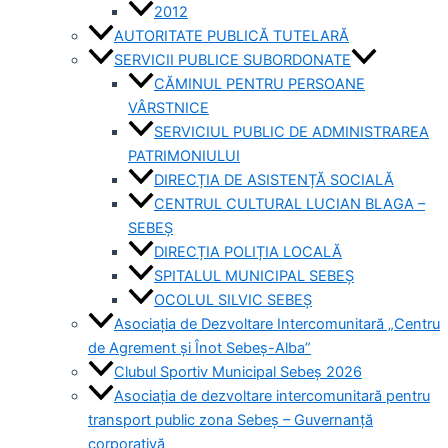
2012
AUTORITATE PUBLICĂ TUTELARĂ
SERVICII PUBLICE SUBORDONATE
CĂMINUL PENTRU PERSOANE
VÂRSTNICE
SERVICIUL PUBLIC DE ADMINISTRAREA
PATRIMONIULUI
DIRECȚIA DE ASISTENȚĂ SOCIALĂ
CENTRUL CULTURAL LUCIAN BLAGA –
SEBEȘ
DIRECȚIA POLIȚIA LOCALĂ
SPITALUL MUNICIPAL SEBEȘ
OCOLUL SILVIC SEBEȘ
Asociația de Dezvoltare Intercomunitară „Centru
de Agrement și Înot Sebeș-Alba”
Clubul Sportiv Municipal Sebeș 2026
Asociația de dezvoltare intercomunitară pentru
transport public zona Sebeș – Guvernanță
corporativă