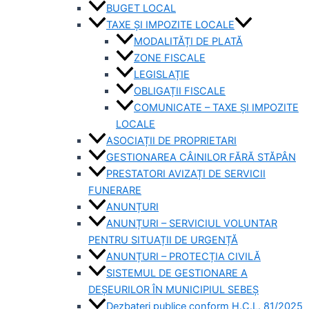
BUGET LOCAL
TAXE ȘI IMPOZITE LOCALE
MODALITĂȚI DE PLATĂ
ZONE FISCALE
LEGISLAȚIE
OBLIGAȚII FISCALE
COMUNICATE – TAXE ȘI IMPOZITE
LOCALE
ASOCIAȚII DE PROPRIETARI
GESTIONAREA CÂINILOR FĂRĂ STĂPÂN
PRESTATORI AVIZAȚI DE SERVICII
FUNERARE
ANUNȚURI
ANUNȚURI – SERVICIUL VOLUNTAR
PENTRU SITUAȚII DE URGENȚĂ
ANUNȚURI – PROTECȚIA CIVILĂ
SISTEMUL DE GESTIONARE A
DEȘEURILOR ÎN MUNICIPIUL SEBEȘ
Dezbateri publice conform H.C.L. 81/2025