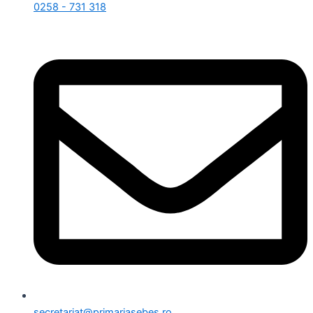
0258 - 731 318
secretariat@primariasebes.ro