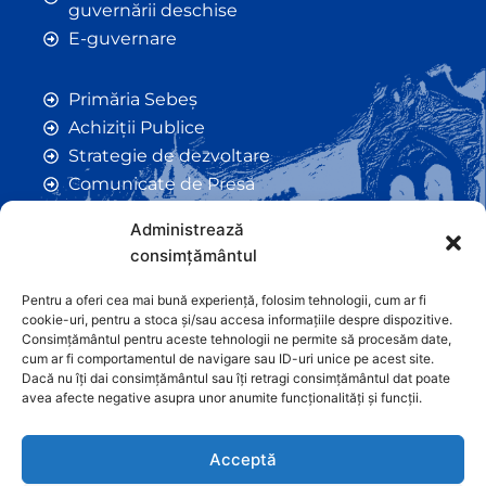
guvernării deschise
E-guvernare
Primăria Sebeș
Achiziții Publice
Strategie de dezvoltare
Comunicate de Presă
Taxe și Impozite Locale
Administrează
Anunțuri
consimțământul
Hotarâri de Consiliu
Certificate de Urbanism
Pentru a oferi cea mai bună experiență, folosim tehnologii, cum ar fi
cookie-uri, pentru a stoca și/sau accesa informațiile despre dispozitive.
Autorizații de Construcții
Consimțământul pentru aceste tehnologii ne permite să procesăm date,
Orașe Înfrățite
cum ar fi comportamentul de navigare sau ID-uri unice pe acest site.
Dacă nu îți dai consimțământul sau îți retragi consimțământul dat poate
Contact
avea afecte negative asupra unor anumite funcționalități și funcții.
Acceptă