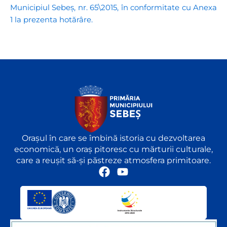
Municipiul Sebeș, nr. 65\2015, în conformitate cu Anexa
1 la prezenta hotărâre.
Orașul în care se îmbină istoria cu dezvoltarea
economică, un oraș pitoresc cu mărturii culturale,
care a reușit să-și păstreze atmosfera primitoare.
F
Y
a
o
c
u
e
t
b
u
o
b