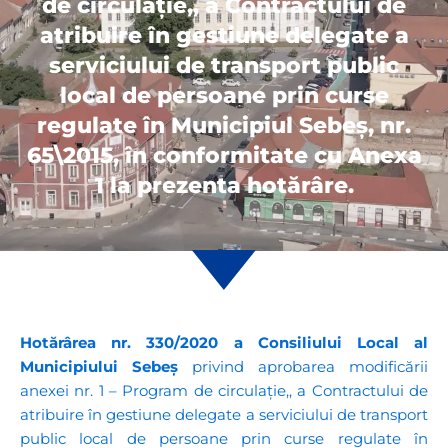
de circulație,, a Contractului de
atribuire în gestiune delegate a
serviciului de transport public
local de persoane prin curse
regulate în Municipiul Sebeș, nr.
65\2015, în conformitate cu Anexa
1 la prezenta hotărâre.
Hotărârea nr. 330/2020 a Consiliului Local al
Municipiului Sebeș
privind aprobarea modificării
anexei nr. 1 – Program de circulație,, a Contractului de
atribuire în gestiune delegate a serviciului de transport
public local de persoane prin curse regulate în