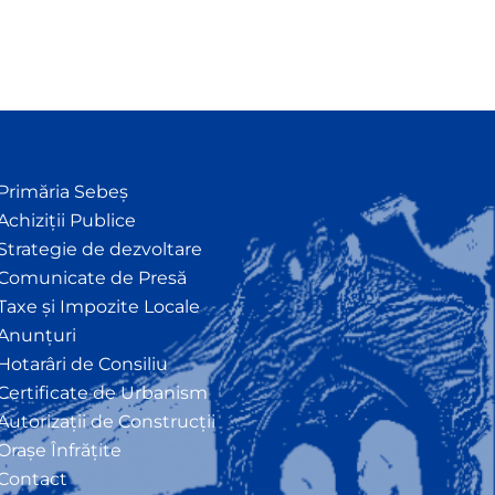
Primăria Sebeș
Achiziții Publice
Strategie de dezvoltare
Comunicate de Presă
Taxe și Impozite Locale
Anunțuri
Hotarâri de Consiliu
Certificate de Urbanism
Autorizații de Construcții
Orașe Înfrățite
Contact