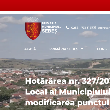
Skip
to
content
0258 - 731 318
secreta
ACASĂ
PRIMĂRIA SEBEȘ
CONSIL
Hotărârea nr. 327/201
Local al Municipiulu
modificarea punctulu