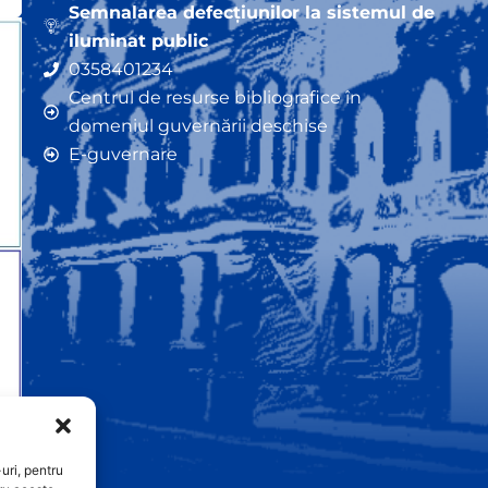
Semnalarea defecțiunilor la sistemul de
iluminat public
0358401234
Centrul de resurse bibliografice în
domeniul guvernării deschise
E-guvernare
uri, pentru