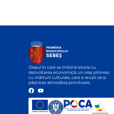
Orașul în care se îmbină istoria cu
dezvoltarea economică, un oraș pitoresc
cu mărturii culturale, care a reușit să-și
păstreze atmosfera primitoare.
F
Y
a
o
c
u
e
t
b
u