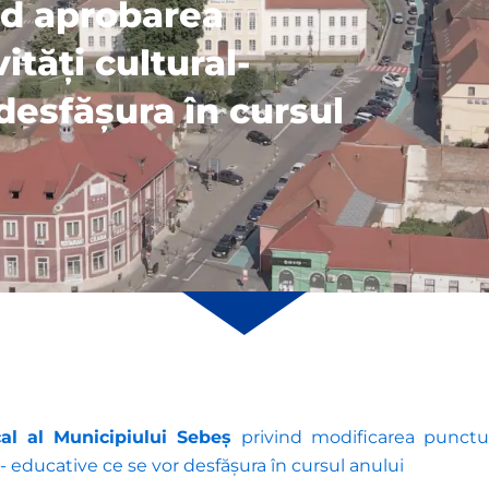
nd aprobarea
ități cultural-
desfășura în cursul
cal al Municipiului Sebeș
privind modificarea punctu
l- educative ce se vor desfășura în cursul anului