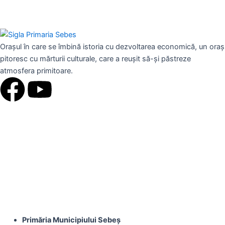
Orașul în care se îmbină istoria cu dezvoltarea economică, un oraș
pitoresc cu mărturii culturale, care a reușit să-și păstreze
atmosfera primitoare.
F
Y
a
o
c
u
e
t
b
u
o
b
Primăria Municipiului Sebeș