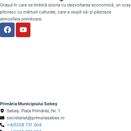
Orașul în care se îmbină istoria cu dezvoltarea economică, un oraș
pitoresc cu mărturii culturale, care a reușit să-și păstreze
atmosfera primitoare.
F
Y
a
o
c
u
e
t
b
u
o
b
o
e
k
Primăria Municipiului Sebeș
Sebeș. Piața Primăriei, Nr. 1
secretariat@primariasebes.ro
+4/0258 731 004