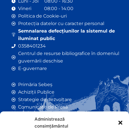
Luni - Joi 08:00 - 16:30
Vineri 08:00 - 14:00
Politica de Cookie-uri
Protecția datelor cu caracter personal
Semnalarea defecțiunilor la sistemul de
iluminat public
0358401234
Centrul de resurse bibliografice în domeniul
guvernării deschise
E-guvernare
Primăria Sebeș
Achiziții Publice
Strategie de dezvoltare
Comunicate de Presă
Taxe și Impozite Locale
Administrează
Anunțuri
consimțământul