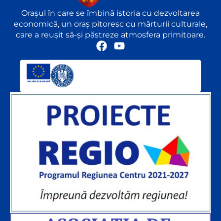
Orașul în care se îmbină istoria cu dezvoltarea
economică, un oraș pitoresc cu mărturii culturale,
care a reușit să-și păstreze atmosfera primitoare.
F
Y
a
o
c
u
e
t
b
u
o
b
o
e
k