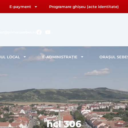
E-payment
Programare ghișeu (acte identitate)
F
Y
riat@primariasebes.ro
a
o
c
u
e
t
b
u
IUL LOCAL
E-ADMINISTRAȚIE
ORAȘUL SEBE
o
b
o
e
k
hcl 306