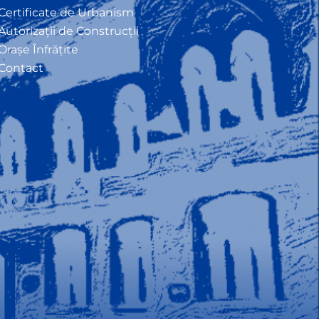
Certificate de Urbanism
Autorizații de Construcții
Orașe Înfrățite
Contact