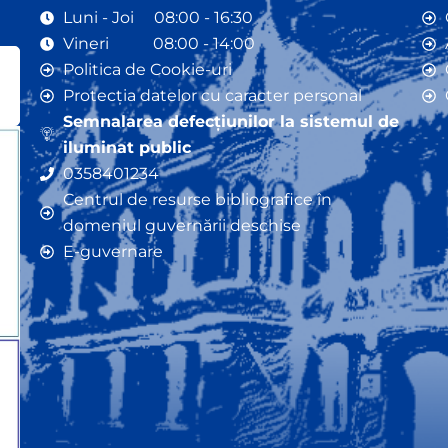
Luni - Joi 08:00 - 16:30
Vineri 08:00 - 14:00
Politica de Cookie-uri
Protecția datelor cu caracter personal
Semnalarea defecțiunilor la sistemul de
iluminat public
0358401234
Centrul de resurse bibliografice în
domeniul guvernării deschise
E-guvernare