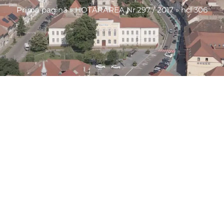
Prima pagină
»
HOTĂRÂREA Nr.297 / 2017
»
hcl 306