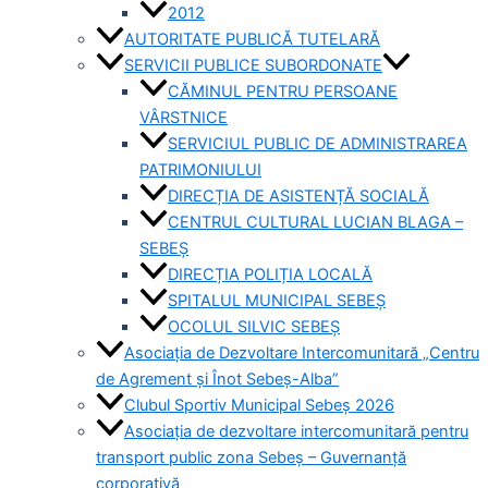
2012
AUTORITATE PUBLICĂ TUTELARĂ
SERVICII PUBLICE SUBORDONATE
CĂMINUL PENTRU PERSOANE
VÂRSTNICE
SERVICIUL PUBLIC DE ADMINISTRAREA
PATRIMONIULUI
DIRECȚIA DE ASISTENȚĂ SOCIALĂ
CENTRUL CULTURAL LUCIAN BLAGA –
SEBEȘ
DIRECȚIA POLIȚIA LOCALĂ
SPITALUL MUNICIPAL SEBEȘ
OCOLUL SILVIC SEBEȘ
Asociația de Dezvoltare Intercomunitară „Centru
de Agrement și Înot Sebeș-Alba”
Clubul Sportiv Municipal Sebeș 2026
Asociația de dezvoltare intercomunitară pentru
transport public zona Sebeș – Guvernanță
corporativă