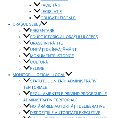
FACILITĂȚI
LEGISLAȚIE
OBLIGAȚII FISCALE
ORAȘUL SEBEȘ
PREZENTARE
SCURT ISTORIC AL ORAȘULUI SEBEȘ
ORAȘE INFRĂȚITE
UNITĂȚI DE ÎNVĂȚĂMÂNT
MONUMENTE ISTORICE
CULTURĂ
RELIGIE
MONITORUL OFICIAL LOCAL
STATUTUL UNITĂȚII ADMINISTRATIV-
TERITORIALE
REGULAMENTELE PRIVIND PROCEDURILE
ADMINISTRATIV-TERITORIALE
HOTĂRÂRILE AUTORITĂȚII DELIBERATIVE
DISPOZIȚIILE AUTORITĂȚII EXECUTIVE