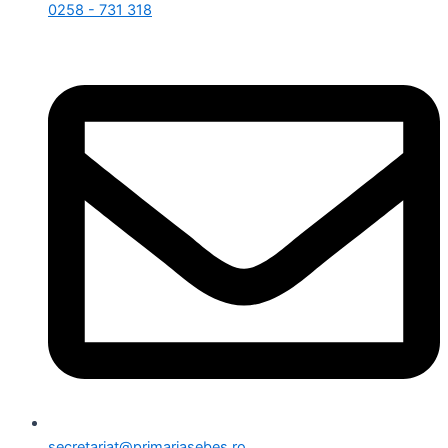
0258 - 731 318
secretariat@primariasebes.ro