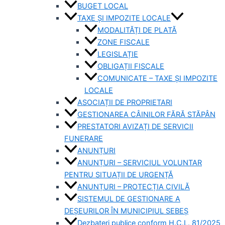
BUGET LOCAL
TAXE ȘI IMPOZITE LOCALE
MODALITĂȚI DE PLATĂ
ZONE FISCALE
LEGISLAȚIE
OBLIGAȚII FISCALE
COMUNICATE – TAXE ȘI IMPOZITE
LOCALE
ASOCIAȚII DE PROPRIETARI
GESTIONAREA CÂINILOR FĂRĂ STĂPÂN
PRESTATORI AVIZAȚI DE SERVICII
FUNERARE
ANUNȚURI
ANUNȚURI – SERVICIUL VOLUNTAR
PENTRU SITUAȚII DE URGENȚĂ
ANUNȚURI – PROTECȚIA CIVILĂ
SISTEMUL DE GESTIONARE A
DEȘEURILOR ÎN MUNICIPIUL SEBEȘ
Dezbateri publice conform H.C.L. 81/2025