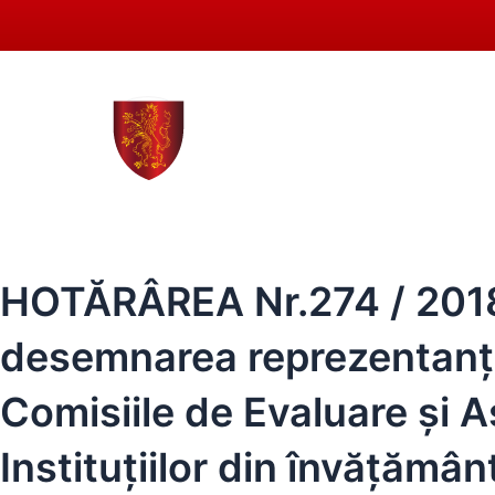
Skip
to
content
0258 - 731 318
secreta
ACASĂ
PRIMĂRIA SEBEȘ
CONSIL
HOTĂRÂREA Nr.274 / 2018 a
desemnarea reprezentanţilo
Comisiile de Evaluare și As
Instituțiilor din învăţămâ