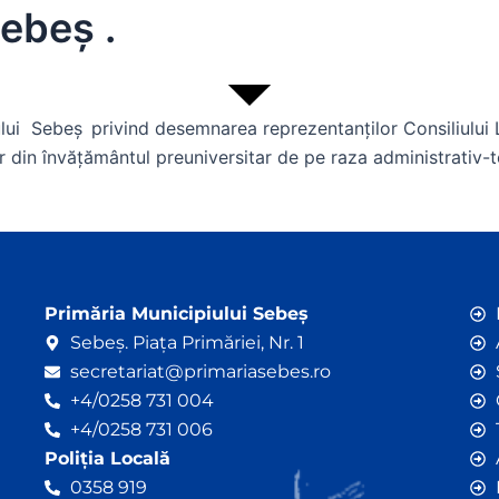
Sebeş .
ului Sebeș
privind desemnarea reprezentanţilor Consiliului L
ilor din învăţământul preuniversitar de pe raza administrativ-t
Primăria Municipiului Sebeș
Sebeș. Piața Primăriei, Nr. 1
secretariat@primariasebes.ro
+4/0258 731 004
+4/0258 731 006
Poliția Locală
0358 919