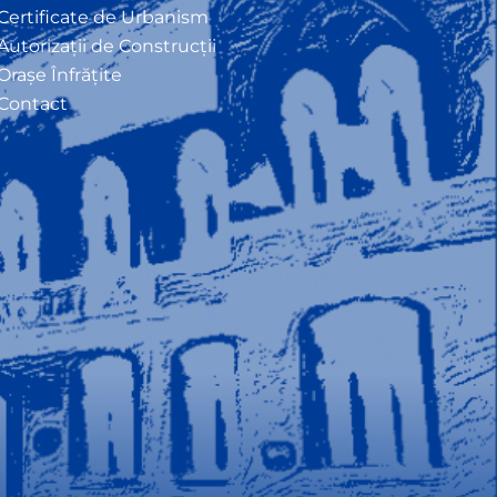
Certificate de Urbanism
Autorizații de Construcții
Orașe Înfrățite
Contact