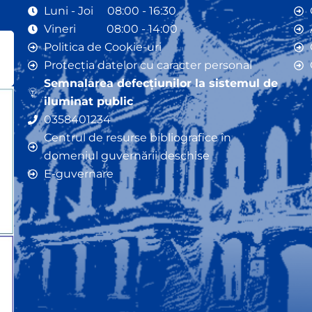
Luni - Joi 08:00 - 16:30
Vineri 08:00 - 14:00
Politica de Cookie-uri
Protecția datelor cu caracter personal
Semnalarea defecțiunilor la sistemul de
iluminat public
0358401234
Centrul de resurse bibliografice în
domeniul guvernării deschise
E-guvernare