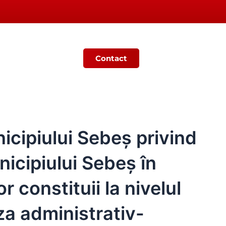
Contact
Ș
MONITORUL OFICIAL LOCAL
icipiului Sebeș privind
icipiului Sebeş în
r constituii la nivelul
aza administrativ-