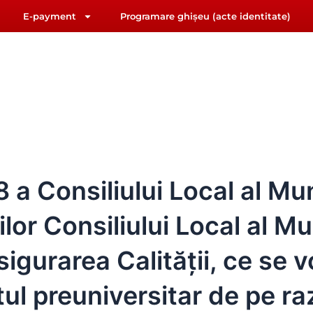
E-payment
Programare ghișeu (acte identitate)
F
Y
riat@primariasebes.ro
a
o
c
u
e
t
b
u
IUL LOCAL
E-ADMINISTRAȚIE
ORAȘUL SEBE
o
b
o
e
k
 Consiliului Local al Mun
r Consiliului Local al Mun
igurarea Calității, ce se vo
ntul preuniversitar de pe r