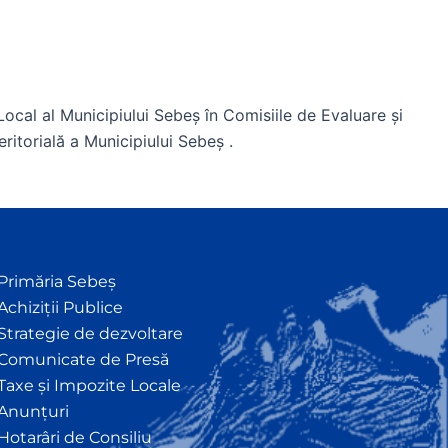
ocal al Municipiului Sebeş în Comisiile de Evaluare și
eritorială a Municipiului Sebeş .
Primăria Sebeș
Achiziții Publice
Strategie de dezvoltare
Comunicate de Presă
Taxe și Impozite Locale
Anunțuri
Hotarâri de Consiliu