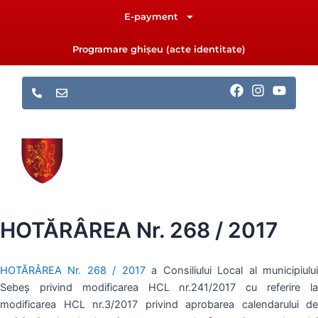
Skip
E-payment
to
content
Programare ghișeu (acte identitate)
F
I
Y
a
n
o
c
s
u
e
t
t
b
a
u
o
g
b
o
r
e
k
a
m
HOTĂRÂREA Nr. 268 / 2017
HOTĂRÂREA Nr. 268 / 2017
a Consiliului Local al municipiulu
Sebeş privind modificarea HCL nr.241/2017 cu referire la
modificarea HCL nr.3/2017 privind aprobarea calendarului de