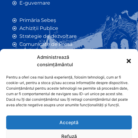
E-guvernare
Primăria Sebeș
Achiziții Publice
Strategie de dezvoltare
Comunicate de Presă
Taxe și Impozite Locale
Administrează
Anunțuri
consimțământul
Hotarâri de Consiliu
Certificate de Urbanism
Pentru a oferi cea mai bună experiență, folosim tehnologii, cum ar fi
cookie-uri, pentru a stoca și/sau accesa informațiile despre dispozitive.
Autorizații de Construcții
Consimțământul pentru aceste tehnologii ne permite să procesăm date,
Orașe Înfrățite
cum ar fi comportamentul de navigare sau ID-uri unice pe acest site.
Dacă nu îți dai consimțământul sau îți retragi consimțământul dat poate
Contact
avea afecte negative asupra unor anumite funcționalități și funcții.
Acceptă
Refuză