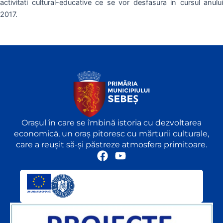
activitati cultural-educative ce se vor desfasura in cursul anului
2017.
Orașul în care se îmbină istoria cu dezvoltarea
economică, un oraș pitoresc cu mărturii culturale,
care a reușit să-și păstreze atmosfera primitoare.
F
Y
a
o
c
u
e
t
b
u
o
b
o
e