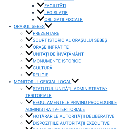
FACILITĂȚI
LEGISLAȚIE
OBLIGAȚII FISCALE
ORAȘUL SEBEȘ
PREZENTARE
SCURT ISTORIC AL ORAȘULUI SEBEȘ
ORAȘE INFRĂȚITE
UNITĂȚI DE ÎNVĂȚĂMÂNT
MONUMENTE ISTORICE
CULTURĂ
RELIGIE
MONITORUL OFICIAL LOCAL
STATUTUL UNITĂȚII ADMINISTRATIV-
TERITORIALE
REGULAMENTELE PRIVIND PROCEDURILE
ADMINISTRATIV-TERITORIALE
HOTĂRÂRILE AUTORITĂȚII DELIBERATIVE
DISPOZIȚIILE AUTORITĂȚII EXECUTIVE