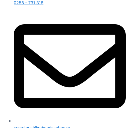
0258 - 731 318
secretariat@primariasebes.ro