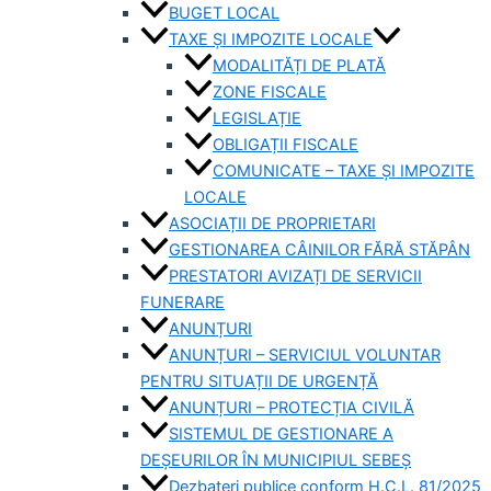
BUGET LOCAL
TAXE ȘI IMPOZITE LOCALE
MODALITĂȚI DE PLATĂ
ZONE FISCALE
LEGISLAȚIE
OBLIGAȚII FISCALE
COMUNICATE – TAXE ȘI IMPOZITE
LOCALE
ASOCIAȚII DE PROPRIETARI
GESTIONAREA CÂINILOR FĂRĂ STĂPÂN
PRESTATORI AVIZAȚI DE SERVICII
FUNERARE
ANUNȚURI
ANUNȚURI – SERVICIUL VOLUNTAR
PENTRU SITUAȚII DE URGENȚĂ
ANUNȚURI – PROTECȚIA CIVILĂ
SISTEMUL DE GESTIONARE A
DEȘEURILOR ÎN MUNICIPIUL SEBEȘ
Dezbateri publice conform H.C.L. 81/2025