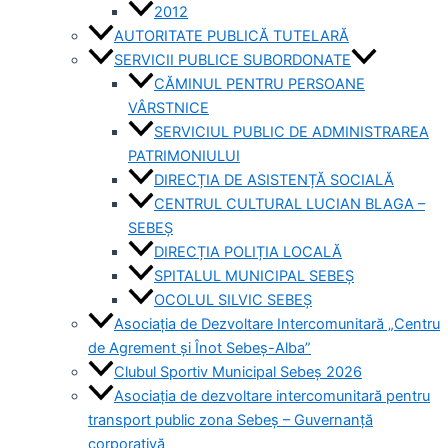
2012
AUTORITATE PUBLICĂ TUTELARĂ
SERVICII PUBLICE SUBORDONATE
CĂMINUL PENTRU PERSOANE
VÂRSTNICE
SERVICIUL PUBLIC DE ADMINISTRAREA
PATRIMONIULUI
DIRECȚIA DE ASISTENȚĂ SOCIALĂ
CENTRUL CULTURAL LUCIAN BLAGA –
SEBEȘ
DIRECȚIA POLIȚIA LOCALĂ
SPITALUL MUNICIPAL SEBEȘ
OCOLUL SILVIC SEBEȘ
Asociația de Dezvoltare Intercomunitară „Centru
de Agrement și Înot Sebeș-Alba”
Clubul Sportiv Municipal Sebeș 2026
Asociația de dezvoltare intercomunitară pentru
transport public zona Sebeș – Guvernanță
corporativă