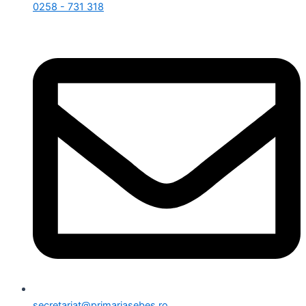
0258 - 731 318
secretariat@primariasebes.ro