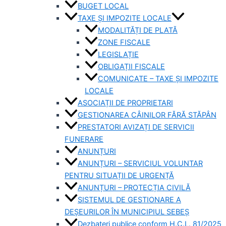
BUGET LOCAL
TAXE ȘI IMPOZITE LOCALE
MODALITĂȚI DE PLATĂ
ZONE FISCALE
LEGISLAȚIE
OBLIGAȚII FISCALE
COMUNICATE – TAXE ȘI IMPOZITE
LOCALE
ASOCIAȚII DE PROPRIETARI
GESTIONAREA CÂINILOR FĂRĂ STĂPÂN
PRESTATORI AVIZAȚI DE SERVICII
FUNERARE
ANUNȚURI
ANUNȚURI – SERVICIUL VOLUNTAR
PENTRU SITUAȚII DE URGENȚĂ
ANUNȚURI – PROTECȚIA CIVILĂ
SISTEMUL DE GESTIONARE A
DEȘEURILOR ÎN MUNICIPIUL SEBEȘ
Dezbateri publice conform H.C.L. 81/2025