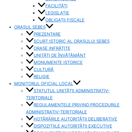
FACILITĂȚI
LEGISLAȚIE
OBLIGAȚII FISCALE
ORAȘUL SEBEȘ
PREZENTARE
SCURT ISTORIC AL ORAȘULUI SEBEȘ
ORAȘE INFRĂȚITE
UNITĂȚI DE ÎNVĂȚĂMÂNT
MONUMENTE ISTORICE
CULTURĂ
RELIGIE
MONITORUL OFICIAL LOCAL
STATUTUL UNITĂȚII ADMINISTRATIV-
TERITORIALE
REGULAMENTELE PRIVIND PROCEDURILE
ADMINISTRATIV-TERITORIALE
HOTĂRÂRILE AUTORITĂȚII DELIBERATIVE
DISPOZIȚIILE AUTORITĂȚII EXECUTIVE