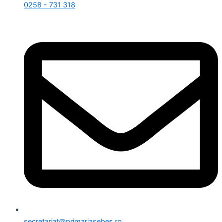
0258 - 731 318
secretariat@primariasebes.ro