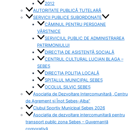
2012
AUTORITATE PUBLICĂ TUTELARĂ
SERVICII PUBLICE SUBORDONATE
CĂMINUL PENTRU PERSOANE
VÂRSTNICE
SERVICIUL PUBLIC DE ADMINISTRAREA
PATRIMONIULUI
DIRECȚIA DE ASISTENȚĂ SOCIALĂ
CENTRUL CULTURAL LUCIAN BLAGA –
SEBEȘ
DIRECȚIA POLIȚIA LOCALĂ
SPITALUL MUNICIPAL SEBEȘ
OCOLUL SILVIC SEBEȘ
Asociația de Dezvoltare Intercomunitară „Centru
de Agrement și Înot Sebeș-Alba”
Clubul Sportiv Municipal Sebeș 2026
Asociația de dezvoltare intercomunitară pentru
transport public zona Sebeș – Guvernanță
corporativă