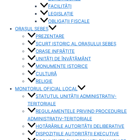
FACILITĂȚI
LEGISLAȚIE
OBLIGAȚII FISCALE
ORAȘUL SEBEȘ
PREZENTARE
SCURT ISTORIC AL ORAȘULUI SEBEȘ
ORAȘE INFRĂȚITE
UNITĂȚI DE ÎNVĂȚĂMÂNT
MONUMENTE ISTORICE
CULTURĂ
RELIGIE
MONITORUL OFICIAL LOCAL
STATUTUL UNITĂȚII ADMINISTRATIV-
TERITORIALE
REGULAMENTELE PRIVIND PROCEDURILE
ADMINISTRATIV-TERITORIALE
HOTĂRÂRILE AUTORITĂȚII DELIBERATIVE
DISPOZIȚIILE AUTORITĂȚII EXECUTIVE