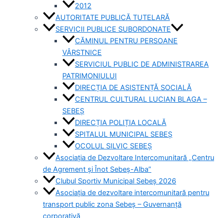
2012
AUTORITATE PUBLICĂ TUTELARĂ
SERVICII PUBLICE SUBORDONATE
CĂMINUL PENTRU PERSOANE
VÂRSTNICE
SERVICIUL PUBLIC DE ADMINISTRAREA
PATRIMONIULUI
DIRECȚIA DE ASISTENȚĂ SOCIALĂ
CENTRUL CULTURAL LUCIAN BLAGA –
SEBEȘ
DIRECȚIA POLIȚIA LOCALĂ
SPITALUL MUNICIPAL SEBEȘ
OCOLUL SILVIC SEBEȘ
Asociația de Dezvoltare Intercomunitară „Centru
de Agrement și Înot Sebeș-Alba”
Clubul Sportiv Municipal Sebeș 2026
Asociația de dezvoltare intercomunitară pentru
transport public zona Sebeș – Guvernanță
corporativă