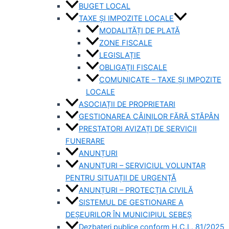
BUGET LOCAL
TAXE ȘI IMPOZITE LOCALE
MODALITĂȚI DE PLATĂ
ZONE FISCALE
LEGISLAȚIE
OBLIGAȚII FISCALE
COMUNICATE – TAXE ȘI IMPOZITE
LOCALE
ASOCIAȚII DE PROPRIETARI
GESTIONAREA CÂINILOR FĂRĂ STĂPÂN
PRESTATORI AVIZAȚI DE SERVICII
FUNERARE
ANUNȚURI
ANUNȚURI – SERVICIUL VOLUNTAR
PENTRU SITUAȚII DE URGENȚĂ
ANUNȚURI – PROTECȚIA CIVILĂ
SISTEMUL DE GESTIONARE A
DEȘEURILOR ÎN MUNICIPIUL SEBEȘ
Dezbateri publice conform H.C.L. 81/2025