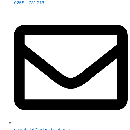
0258 - 731 318
secretariat@primariasebes.ro