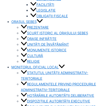
FACILITĂȚI
LEGISLAȚIE
OBLIGAȚII FISCALE
ORAȘUL SEBEȘ
PREZENTARE
SCURT ISTORIC AL ORAȘULUI SEBEȘ
ORAȘE INFRĂȚITE
UNITĂȚI DE ÎNVĂȚĂMÂNT
MONUMENTE ISTORICE
CULTURĂ
RELIGIE
MONITORUL OFICIAL LOCAL
STATUTUL UNITĂȚII ADMINISTRATIV-
TERITORIALE
REGULAMENTELE PRIVIND PROCEDURILE
ADMINISTRATIV-TERITORIALE
HOTĂRÂRILE AUTORITĂȚII DELIBERATIVE
DISPOZIȚIILE AUTORITĂȚII EXECUTIVE