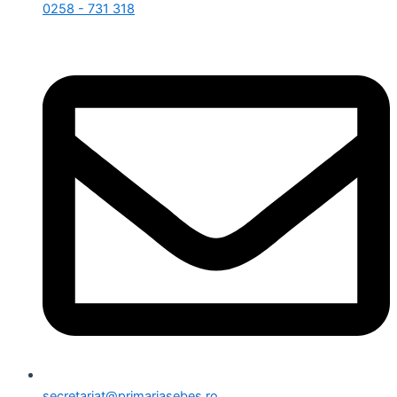
0258 - 731 318
secretariat@primariasebes.ro