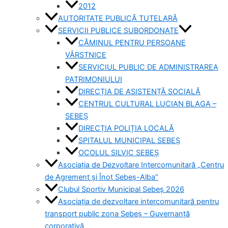
2012
AUTORITATE PUBLICĂ TUTELARĂ
SERVICII PUBLICE SUBORDONATE
CĂMINUL PENTRU PERSOANE
VÂRSTNICE
SERVICIUL PUBLIC DE ADMINISTRAREA
PATRIMONIULUI
DIRECȚIA DE ASISTENȚĂ SOCIALĂ
CENTRUL CULTURAL LUCIAN BLAGA –
SEBEȘ
DIRECȚIA POLIȚIA LOCALĂ
SPITALUL MUNICIPAL SEBEȘ
OCOLUL SILVIC SEBEȘ
Asociația de Dezvoltare Intercomunitară „Centru
de Agrement și Înot Sebeș-Alba”
Clubul Sportiv Municipal Sebeș 2026
Asociația de dezvoltare intercomunitară pentru
transport public zona Sebeș – Guvernanță
corporativă