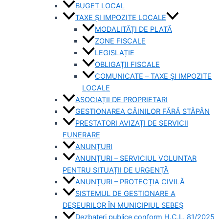
BUGET LOCAL
TAXE ȘI IMPOZITE LOCALE
MODALITĂȚI DE PLATĂ
ZONE FISCALE
LEGISLAȚIE
OBLIGAȚII FISCALE
COMUNICATE – TAXE ȘI IMPOZITE
LOCALE
ASOCIAȚII DE PROPRIETARI
GESTIONAREA CÂINILOR FĂRĂ STĂPÂN
PRESTATORI AVIZAȚI DE SERVICII
FUNERARE
ANUNȚURI
ANUNȚURI – SERVICIUL VOLUNTAR
PENTRU SITUAȚII DE URGENȚĂ
ANUNȚURI – PROTECȚIA CIVILĂ
SISTEMUL DE GESTIONARE A
DEȘEURILOR ÎN MUNICIPIUL SEBEȘ
Dezbateri publice conform H.C.L. 81/2025